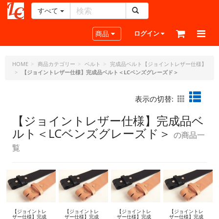
すべて
レ
ザ
Toggle navigation
商品
ログイン
ー
ク
ラ
HOME
商品カテゴリー
ベルト
完成品ベルト【ジョイントレザー仕様】
【ジョイントレザー仕様】完成品ベルト＜LCベンズグレーズド＞
フ
ト・
ド
表示の切替:
ッ
ト・
【ジョイントレザー仕様】完成品ベ
ジ
ルト＜LCベンズグレーズド＞
の商品一
ェ
ー
覧
ピ
ー
【ジョイントレ
【ジョイントレ
【ジョイントレ
【ジョイントレ
ザー仕様】完成
ザー仕様】完成
ザー仕様】完成
ザー仕様】完成