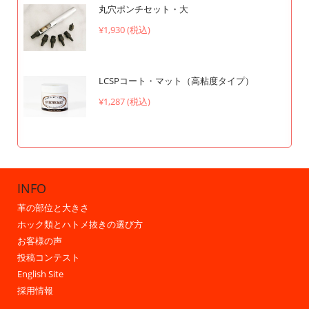
丸穴ポンチセット・大
¥1,930 (税込)
LCSPコート・マット（高粘度タイプ）
¥1,287 (税込)
INFO
革の部位と大きさ
ホック類とハトメ抜きの選び方
お客様の声
投稿コンテスト
English Site
採用情報