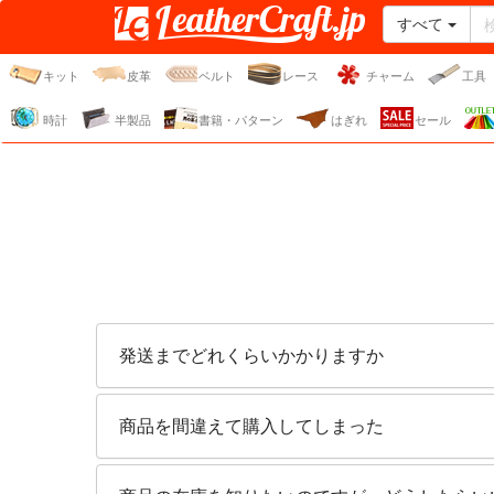
すべて
レザークラフト・ドット・
ジェーピー
キット
皮革
ベルト
レース
チャーム
工具
時計
半製品
書籍・パターン
はぎれ
セール
発送までどれくらいかかりますか
商品を間違えて購入してしまった