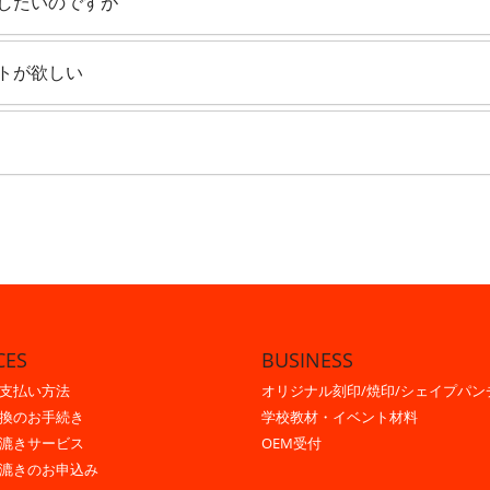
したいのですが
トが欲しい
CES
BUSINESS
支払い方法
オリジナル刻印/焼印/シェイプパン
換のお手続き
学校教材・イベント材料
漉きサービス
OEM受付
漉きのお申込み