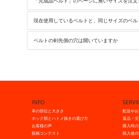
「完成品ベルト」のページに無いサイズを注文
現在使用しているベルトと、同じサイズのベル
ベルトの剣先側の穴は開いていますか
INFO
SERVI
革の部位と大きさ
配送やお
ホック類とハトメ抜きの選び方
返品・交
お客様の声
購入時の
投稿コンテスト
購入後の