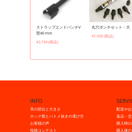
ストラップエンドパンチV
丸穴ポンチセット・大
型40 mm
¥1,930 (税込)
¥2,194 (税込)
INFO
SERVI
革の部位と大きさ
配送やお
ホック類とハトメ抜きの選び方
返品・交
お客様の声
購入時の
投稿コンテスト
購入後の