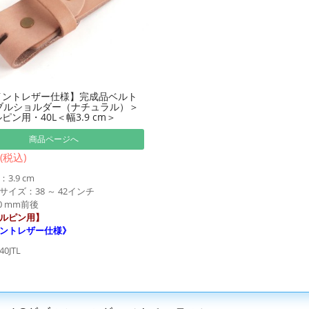
イントレザー仕様】完成品ベルト
ブルショルダー（ナチュラル）＞
ピン用・40L＜幅3.9 cm＞
商品ページへ
 (税込)
3.9 cm
イズ：38 ～ 42インチ
0 mm前後
ルピン用】
ントレザー仕様》
0JTL