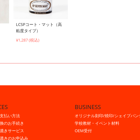
LCSPコート・マット（高
粘度タイプ）
¥1,287 (税込)
CES
BUSINESS
支払い方法
オリジナル刻印/焼印/シェイプパン
換のお手続き
学校教材・イベント材料
漉きサービス
OEM受付
漉きのお申込み