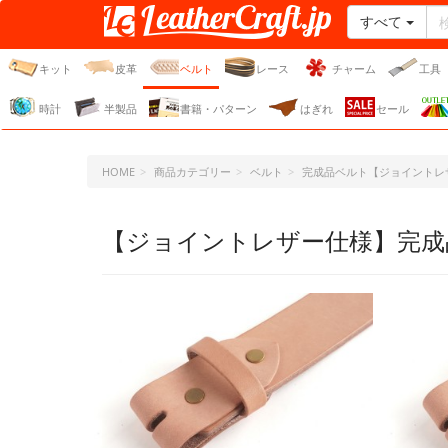
すべて
レザークラフト・ドット・
ジェーピー
キット
皮革
ベルト
レース
チャーム
工具
時計
半製品
書籍・パターン
はぎれ
セール
HOME
商品カテゴリー
ベルト
完成品ベルト【ジョイントレ
【ジョイントレザー仕様】完成