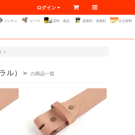
ログイン
コンチョ
ビーズ
染料・薬品
接着剤・保護剤
仕立材料
）＞
ュラル）＞
の商品一覧