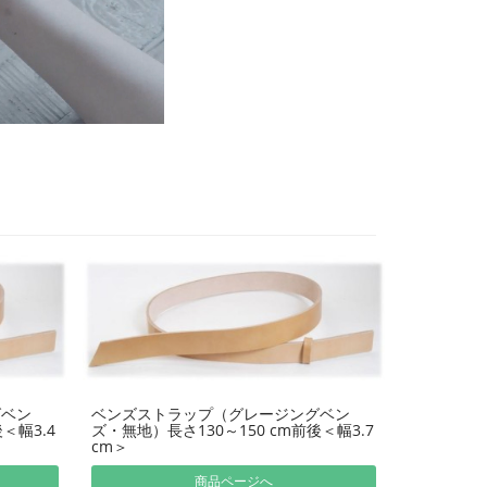
グベン
ベンズストラップ（グレージングベン
＜幅3.4
ズ・無地）長さ130～150 cm前後＜幅3.7
cm＞
商品ページへ