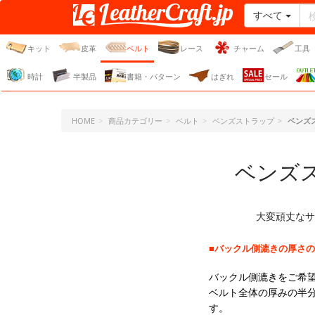
すべて
レザークラフト・ドット・
ジェーピー
キット
皮革
ベルト
レース
チャーム
工具
時計
半製品
書籍・パターン
はぎれ
セール
HOME
商品カテゴリー
ベルト
ベンズストラップ
ベンズ
ベンズ
大変頑丈なサ
■バックル側漉きの厚さの
バックル側漉きをご希望
ベルト全体の厚みの半分
す。