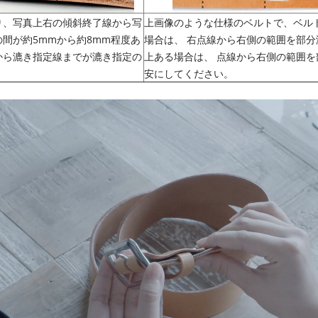
り、写真上右の傾斜終了線から写
上画像のような仕様のベルトで、ベル
間が約5mmから約8mm程度あ
場合は、 右点線から右側の範囲を部分
から漉き指定線までが漉き指定の
上ある場合は、 点線から右側の範囲
安にしてください。