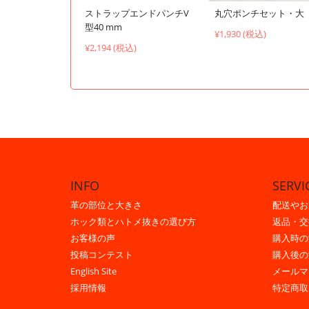
ストラップエンドパンチV
丸穴ポンチセット・大
型40 mm
¥1,930 (税込)
¥2,194 (税込)
INFO
SERVI
革の部位と大きさ
配送やお
ホック類とハトメ抜きの選び方
返品・交
お客様の声
購入時の
投稿コンテスト
購入後の
English Site
メールマ
採用情報
特定商取