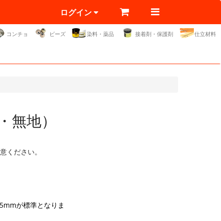
ログイン
コンチョ
ビーズ
染料・薬品
接着剤・保護剤
仕立材料
・無地）
意ください。
5mmが標準となりま