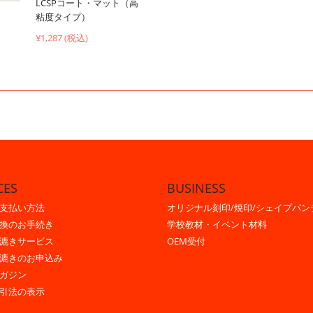
LCSPコート・マット（高
粘度タイプ）
¥1,287 (税込)
CES
BUSINESS
支払い方法
オリジナル刻印/焼印/シェイプパン
換のお手続き
学校教材・イベント材料
漉きサービス
OEM受付
漉きのお申込み
ガジン
引法の表示