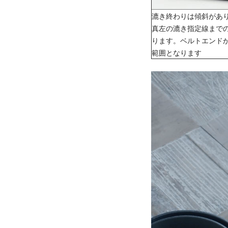
漉き終わりは傾斜があ
真左の漉き指定線までの
ります。ベルトエンド
範囲となります