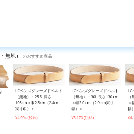
ズ・無地）
のおすすめ商品
LCベンズグレーズドベルト
LCベンズグレーズドベルト
L
プ
（無地）・25Ｓ 長さ
（無地）・30L 長さ130 cm
（無
105cm＜巾2.5cm（2.4cm
＜幅3.0 cm（2.9 cm実寸
＜幅
実寸巾）＞
幅）＞
幅
¥4,004 (税込)
¥5,170 (税込)
¥4,