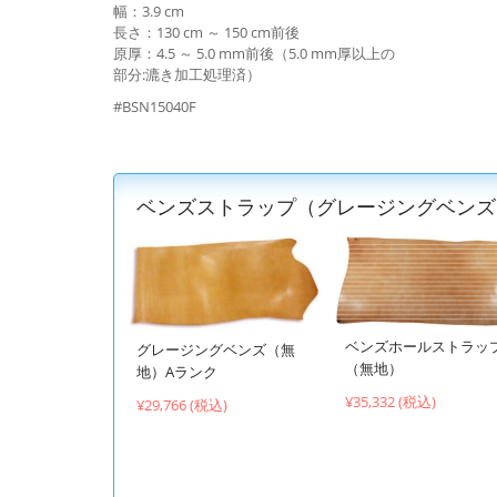
幅：3.9 cm
長さ：130 cm ～ 150 cm前後
原厚：4.5 ～ 5.0 mm前後（5.0 mm厚以上の
部分:漉き加工処理済）
#BSN15040F
ベンズストラップ（グレージングベン
ベンズホールストラッ
グレージングベンズ（無
（無地）
地）Aランク
¥35,332 (税込)
¥29,766 (税込)