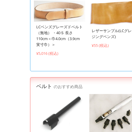
LCベンズグレーズドベルト
レザーサンプル(LCグ
（無地） ・40Ｓ 長さ
ジングベンズ)
110cm＜巾4.0cm（3.9cm
実寸巾）＞
¥55 (税込)
¥5,016 (税込)
ベルト
のおすすめ商品