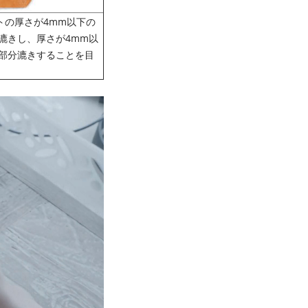
トの厚さが4mm以下の
漉きし、厚さが4mm以
を部分漉きすることを目