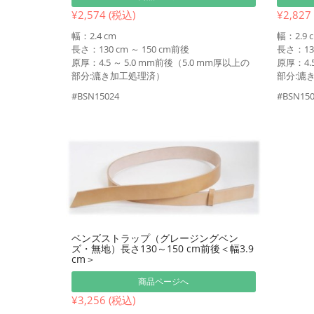
¥2,574 (税込)
¥2,827
幅：2.4 cm
幅：2.9 
長さ：130 cm ～ 150 cm前後
長さ：130
原厚：4.5 ～ 5.0 mm前後（5.0 mm厚以上の
原厚：4.
部分:漉き加工処理済）
部分:漉
#BSN15024
#BSN150
ベンズストラップ（グレージングベン
ズ・無地）長さ130～150 cm前後＜幅3.9
cm＞
商品ページへ
¥3,256 (税込)