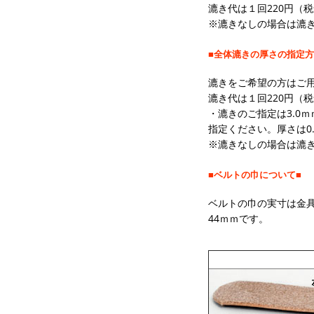
漉き代は１回220円（
※漉きなしの場合は漉
■全体漉きの厚さの指定方
漉きをご希望の方はご
漉き代は１回220円（
・漉きのご指定は3.0ｍ
指定ください。厚さは0
※漉きなしの場合は漉
■ベルトの巾について■
ベルトの巾の実寸は金具
44ｍｍです。