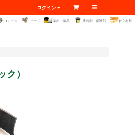
ログイン
コンチョ
ビーズ
染料・薬品
接着剤・保護剤
仕立材料
ック）