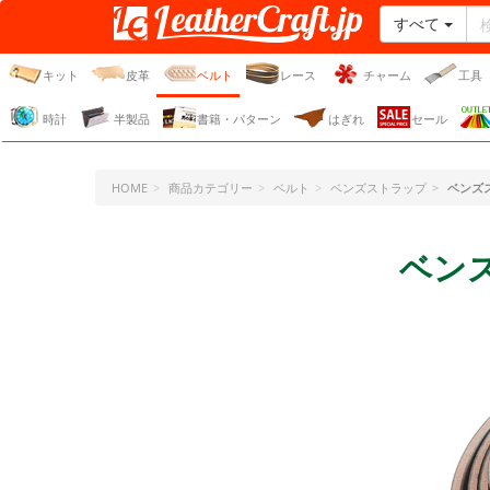
すべて
レザークラフト・ドット・
ジェーピー
キット
皮革
ベルト
レース
チャーム
工具
時計
半製品
書籍・パターン
はぎれ
セール
HOME
商品カテゴリー
ベルト
ベンズストラップ
ベンズ
ベン