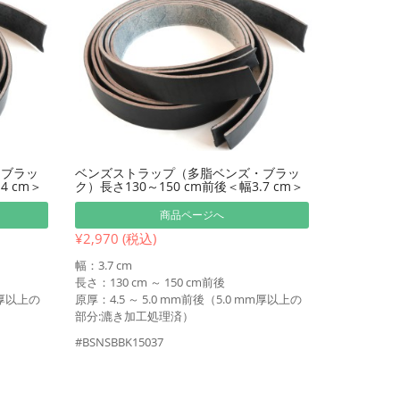
・ブラッ
ベンズストラップ（多脂ベンズ・ブラッ
4 cm＞
ク）長さ130～150 cm前後＜幅3.7 cm＞
商品ページへ
¥2,970 (税込)
幅：3.7 cm
長さ：130 cm ～ 150 cm前後
m厚以上の
原厚：4.5 ～ 5.0 mm前後（5.0 mm厚以上の
部分:漉き加工処理済）
#BSNSBBK15037