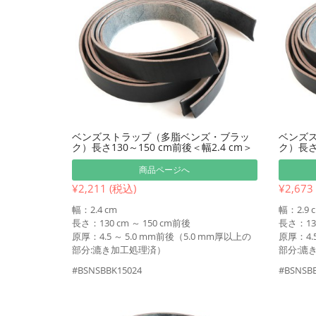
ベンズストラップ（多脂ベンズ・ブラッ
ベンズ
ク）長さ130～150 cm前後＜幅2.4 cm＞
ク）長さ1
商品ページへ
¥2,211 (税込)
¥2,673
幅：2.4 cm
幅：2.9 
長さ：130 cm ～ 150 cm前後
長さ：130
原厚：4.5 ～ 5.0 mm前後（5.0 mm厚以上の
原厚：4.
部分:漉き加工処理済）
部分:漉
#BSNSBBK15024
#BSNSBB