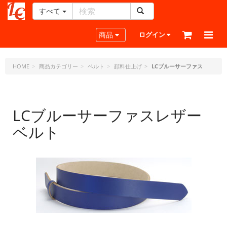
すべて
レ
ザ
Toggle navigation
商品
ログイン
ー
ク
ラ
HOME
商品カテゴリー
ベルト
顔料仕上げ
LCブルーサーファス
フ
ト・
ド
ッ
LCブルーサーファスレザー
ト・
ベルト
ジ
ェ
ー
ピ
ー