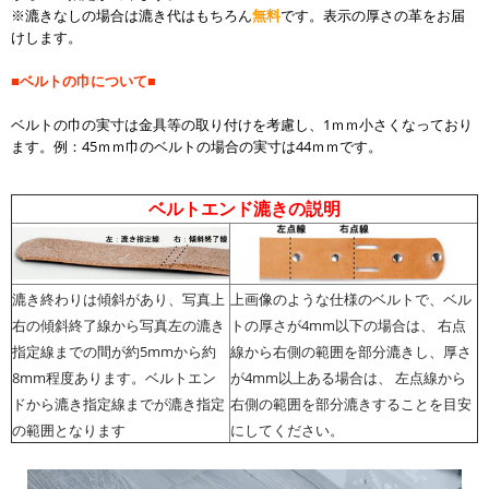
※漉きなしの場合は漉き代はもちろん
無料
です。表示の厚さの革をお届
けします。
■ベルトの巾について■
ベルトの巾の実寸は金具等の取り付けを考慮し、1ｍｍ小さくなっており
ます。例：45ｍｍ巾のベルトの場合の実寸は44ｍｍです。
ベルトエンド漉きの説明
漉き終わりは傾斜があり、写真上
上画像のような仕様のベルトで、ベル
右の傾斜終了線から写真左の漉き
トの厚さが4mm以下の場合は、 右点
指定線までの間が約5mmから約
線から右側の範囲を部分漉きし、厚さ
8mm程度あります。ベルトエン
が4mm以上ある場合は、 左点線から
ドから漉き指定線までが漉き指定
右側の範囲を部分漉きすることを目安
の範囲となります
にしてください。