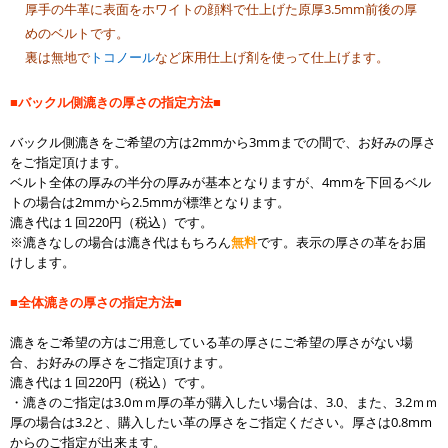
厚手の牛革に表面をホワイトの顔料で仕上げた原厚3.5mm前後の厚
めのベルトです。
裏は無地で
トコノール
など床用仕上げ剤を使って仕上げます。
■バックル側漉きの厚さの指定方法■
バックル側漉きをご希望の方は2mmから3mmまでの間で、お好みの厚さ
をご指定頂けます。
ベルト全体の厚みの半分の厚みが基本となりますが、4mmを下回るベル
トの場合は2mmから2.5mmが標準となります。
漉き代は１回220円（税込）です。
※漉きなしの場合は漉き代はもちろん
無料
です。表示の厚さの革をお届
けします。
■全体漉きの厚さの指定方法■
漉きをご希望の方はご用意している革の厚さにご希望の厚さがない場
合、お好みの厚さをご指定頂けます。
漉き代は１回220円（税込）です。
・漉きのご指定は3.0ｍｍ厚の革が購入したい場合は、3.0、また、3.2ｍｍ
厚の場合は3.2と、購入したい革の厚さをご指定ください。厚さは0.8
mm
からのご指定が出来ます。