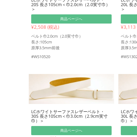
20S 長さ105cm＜巾2.0cm（2.0実寸巾）
20L 長
＞
＞
商品ページへ
¥2,508 (税込)
¥3,113
ベルト巾2.0cm（2.0実寸巾）
ベルト巾2
長さ:105cm
長さ:130
原厚3.5mm前後
原厚3.5
#WS10520
#WS130
LCホワイトサーファスレザーベルト・
LCホワ
30S 長さ105cm＜巾3.0cm（2.9cm実寸
30L 長
巾）＞
巾）＞
商品ページへ