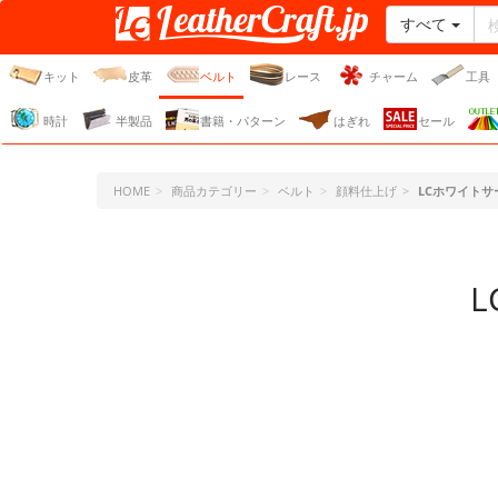
すべて
レザークラフト・ドット・
ジェーピー
キット
皮革
ベルト
レース
チャーム
工具
時計
半製品
書籍・パターン
はぎれ
セール
HOME
商品カテゴリー
ベルト
顔料仕上げ
LCホワイトサ