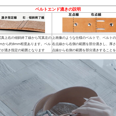
ベルトエンド漉きの説明
写真上右の傾斜終了線から写真左の
上画像のような仕様のベルトで、ベルトの
mから約8mm程度あります。ベル
右点線から右側の範囲を部分漉きし、厚さ
でが漉き指定の範囲となります
点線から右側の範囲を部分漉きすることを