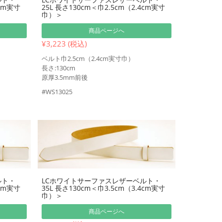
4cm実寸
25L 長さ130cm＜巾2.5cm（2.4cm実寸
巾）＞
商品ページへ
¥3,223 (税込)
ベルト巾2.5cm（2.4cm実寸巾）
長さ:130cm
原厚3.5mm前後
#WS13025
ルト・
LCホワイトサーファスレザーベルト・
4cm実寸
35L 長さ130cm＜巾3.5cm（3.4cm実寸
巾）＞
商品ページへ