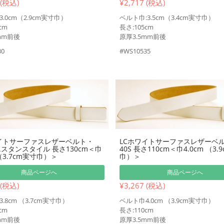
 (税込)
¥2,717 (税込)
.0cm（2.9cm実寸巾）
ベルト巾:3.5cm（3.4cm実寸巾）
cm
長さ:105cm
mm前後
原厚3.5mm前後
30
#WS10535
イトサーファスレザーベルト・
LCホワイトサーファスレザーベ
ウエスタンスタイル 長さ130cm＜巾
40S 長さ110cm＜巾4.0cm （3.
 （3.7cm実寸巾）＞
巾）＞
商品ページへ
商品ページへ
 (税込)
¥3,267 (税込)
.8cm （3.7cm実寸巾）
ベルト巾4.0cm （3.9cm実寸巾）
cm
長さ:110cm
mm前後
原厚3.5mm前後