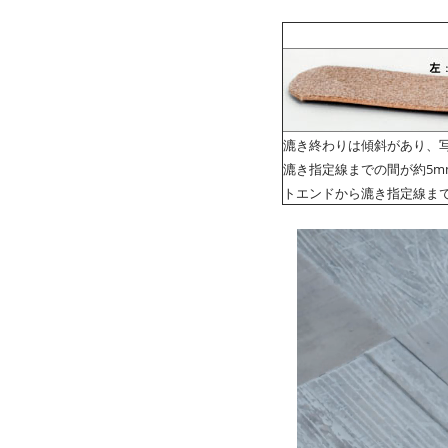
漉き終わりは傾斜があり、
漉き指定線までの間が約5m
トエンドから漉き指定線ま