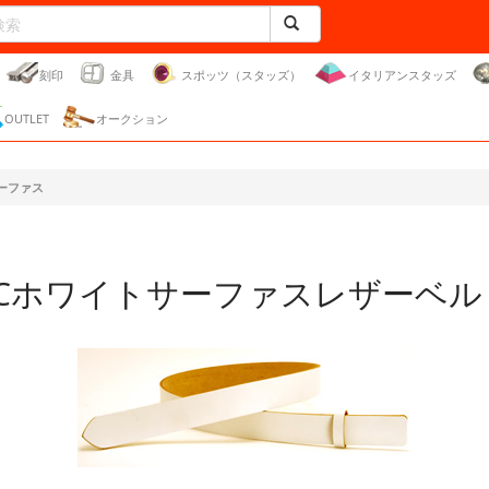
刻印
金具
スポッツ（スタッズ）
イタリアンスタッズ
OUTLET
オークション
ーファス
LCホワイトサーファスレザーベル