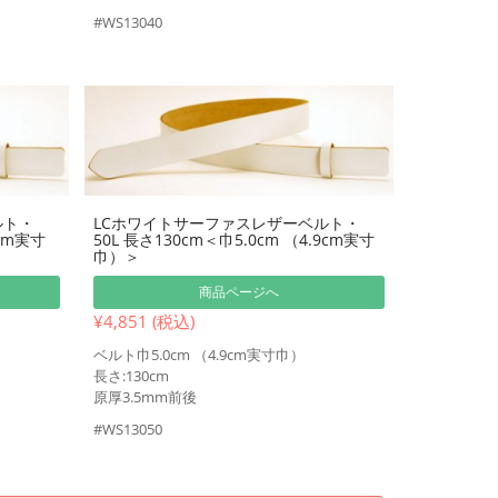
#WS13040
ルト・
LCホワイトサーファスレザーベルト・
9cm実寸
50L 長さ130cm＜巾5.0cm （4.9cm実寸
巾）＞
商品ページへ
¥4,851 (税込)
ベルト巾5.0cm （4.9cm実寸巾）
長さ:130cm
原厚3.5mm前後
#WS13050