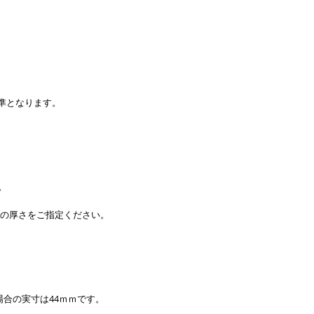
標準となります。
。
い革の厚さをご指定ください。
合の実寸は44ｍｍです。