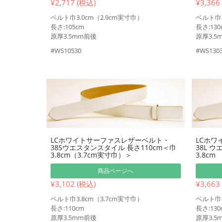
¥2,717 (税込)
¥3,366
ベルト巾3.0cm（2.9cm実寸巾）
ベルト巾3
長さ:105cm
長さ:130
原厚3.5mm前後
原厚3.5
#WS10530
#WS130
LCホワイトサーファスレザーベルト・
LCホワ
38Sウエスタンスタイル 長さ110cm＜巾
38L 
3.8cm（3.7cm実寸巾）＞
3.8cm
商品ページへ
¥3,102 (税込)
¥3,663
ベルト巾3.8cm（3.7cm実寸巾）
ベルト巾3
長さ:110cm
長さ:130
原厚3.5mm前後
原厚3.5