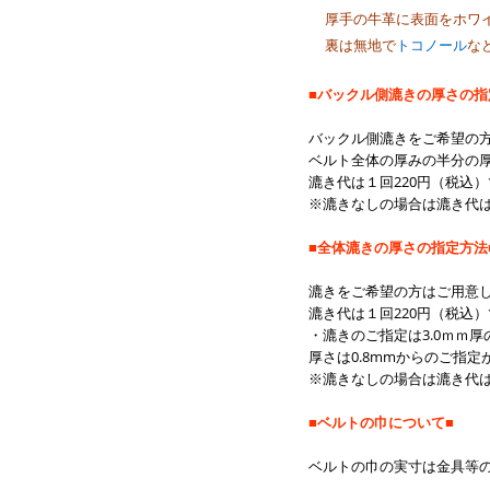
厚手の牛革に表面をホワイ
裏は無地で
トコノール
な
■バックル側漉きの厚さの指
バックル側漉きをご希望の方
ベルト全体の厚みの半分の厚
漉き代は１回220円（税込
※漉きなしの場合は漉き代
■全体漉きの厚さの指定方法
漉きをご希望の方はご用意
漉き代は１回220円（税込
・漉きのご指定は3.0ｍｍ厚
厚さは0.8
mmからのご指定
※漉きなしの場合は漉き代
■ベルトの巾について■
ベルトの巾の実寸は金具等の