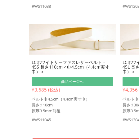
#WS11038
#WS130
LCホワイトサーファスレザーベルト・
LCホワ
45S 長さ110cm＜巾4.5cm（4.4cm実寸
45L 長
巾）＞
巾）＞
商品ページへ
¥3,685 (税込)
¥4,356
ベルト巾4.5cm（4.4cm実寸巾）
ベルト巾4
長さ:110cm
長さ:130
原厚3.5mm前後
原厚3.5
#WS11045
#WS130