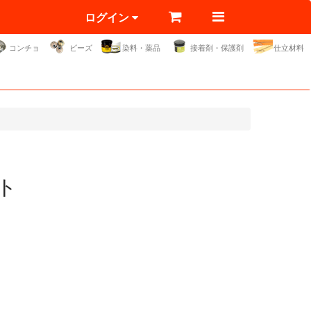
ログイン
コンチョ
ビーズ
染料・薬品
接着剤・保護剤
仕立材料
ト