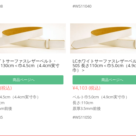
38
#WS11040
イトサーファスレザーベルト・
LCホワイトサーファスレザーベ
さ130cm＜巾4.5cm（4.4cm実寸
50S 長さ110cm＜巾5.0cm（4.
巾）＞
商品ページへ
商品ページへ
 (税込)
¥4,103 (税込)
.5cm（4.4cm実寸巾）
ベルト巾5.0cm（4.9cm実寸巾）
cm
長さ:110cm
mm前後
原厚3.5mm前後
45
#WS11050