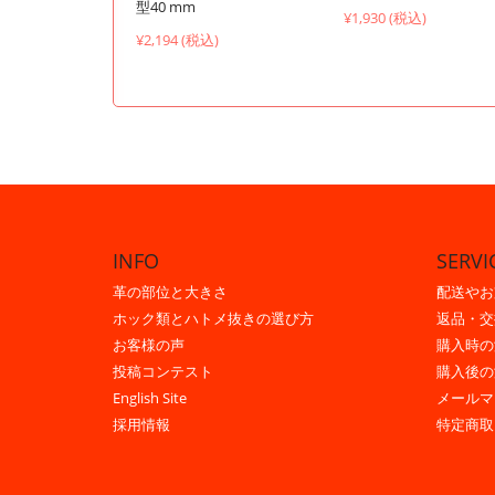
型40 mm
¥1,930 (税込)
¥2,194 (税込)
INFO
SERVI
革の部位と大きさ
配送やお
ホック類とハトメ抜きの選び方
返品・交
お客様の声
購入時の
投稿コンテスト
購入後の
English Site
メールマ
採用情報
特定商取