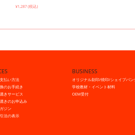
¥1,287 (税込)
CES
BUSINESS
支払い方法
オリジナル刻印/焼印/シェイプパン
換のお手続き
学校教材・イベント材料
漉きサービス
OEM受付
漉きのお申込み
ガジン
引法の表示