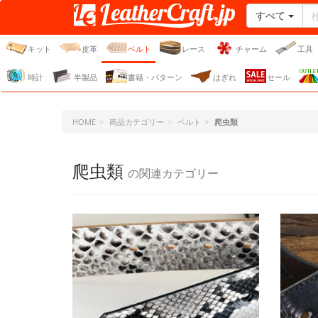
すべて
レザークラフト・ドット・
ジェーピー
キット
皮革
ベルト
レース
チャーム
工具
時計
半製品
書籍・パターン
はぎれ
セール
HOME
商品カテゴリー
ベルト
爬虫類
爬虫類
の関連カテゴリー