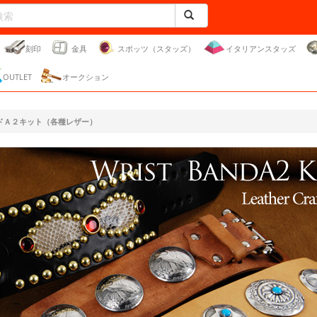
刻印
金具
スポッツ（スタッズ）
イタリアンスタッズ
OUTLET
オークション
ドＡ２キット（各種レザー）