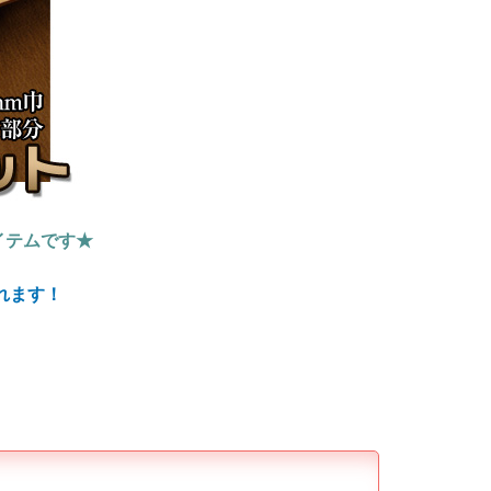
イテムです★
れます！