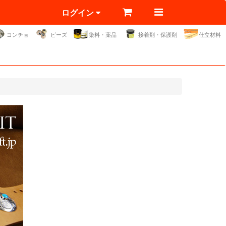
ログイン
コンチョ
ビーズ
染料・薬品
接着剤・保護剤
仕立材料