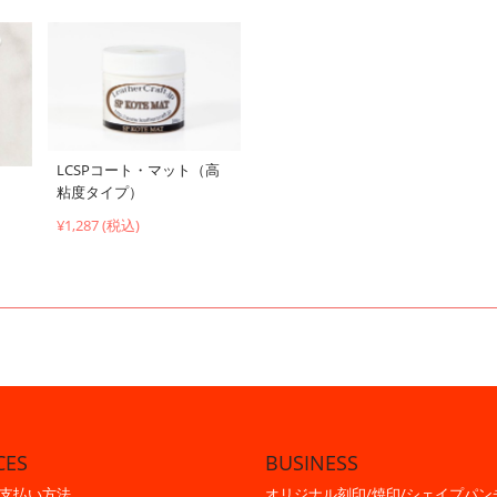
LCSPコート・マット（高
粘度タイプ）
¥1,287 (税込)
CES
BUSINESS
支払い方法
オリジナル刻印/焼印/シェイプパン