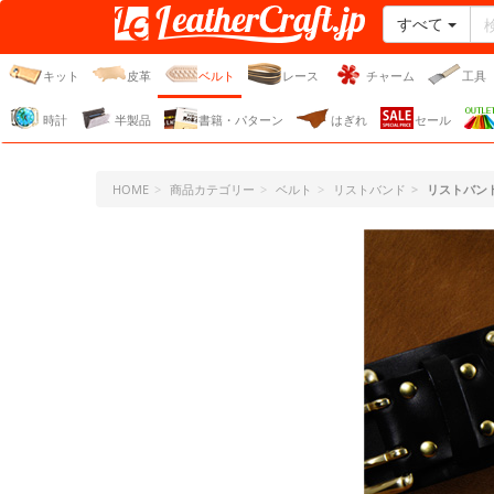
すべて
レザークラフト・ドット・
ジェーピー
キット
皮革
ベルト
レース
チャーム
工具
時計
半製品
書籍・パターン
はぎれ
セール
HOME
商品カテゴリー
ベルト
リストバンド
リストバン