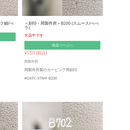
ック細/べ
＜刻印・岡製作所＞B200 (スムース/べべ
ラ)
欠品中です
商品ページへ
¥550 (税込)
岡製作所
岡製作所製のカービング用刻印
#OKFC-STMP-B200