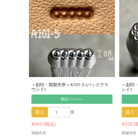
＜刻印・岡製作所＞A101-5 (バックグラ
＜刻印・
ウンド)
ンド)
商品ページへ
購入
個
購入
¥660 (税込)
¥550 (
岡製作所
岡製作所