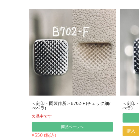
＜刻印・岡製作所＞B702-F (チェック細/
＜刻印・
べベラ)
べラ)
欠品中です
商品ページへ
購入
¥550 (税込)