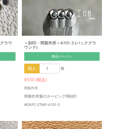
クグラウ
＜刻印・岡製作所＞A101-3 (バックグラ
ウンド)
商品ページへ
購入
個
¥550 (税込)
岡製作所
岡製作所製のカービング用刻印
#OKFC-STMP-A101-3