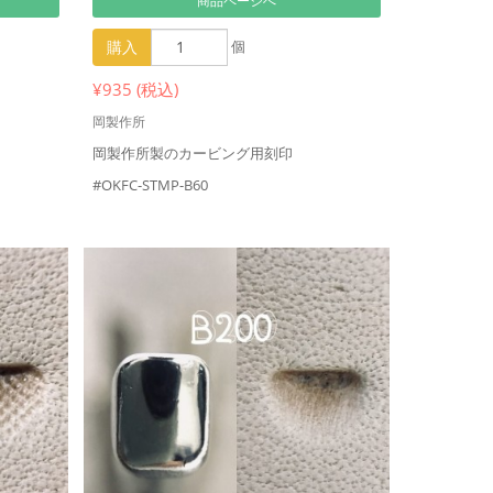
商品ページへ
購入
個
¥935 (税込)
岡製作所
岡製作所製のカービング用刻印
#OKFC-STMP-B60