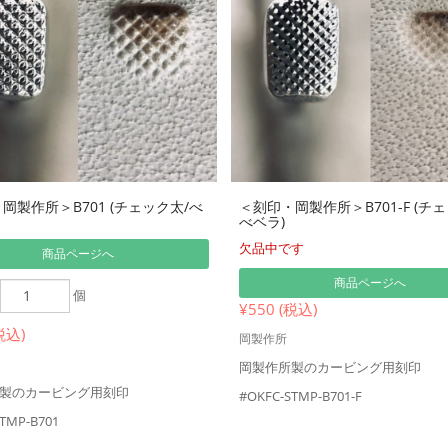
岡製作所＞B701 (チェック太/べ
＜刻印・岡製作所＞B701-F (チ
べベラ)
欠品中です
商品ページへ
商品ページへ
個
¥550 (税込)
税込)
岡製作所
岡製作所製のカービング用刻印
製のカービング用刻印
#OKFC-STMP-B701-F
TMP-B701