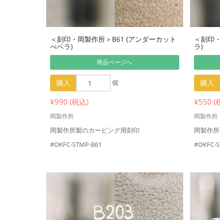
＜刻印・岡製作所＞B61 (アンダーカット
＜刻印・
べベラ)
ラ)
商品ページへ
購入
個
購入
¥990 (税込)
¥550 (
岡製作所
岡製作所
岡製作所製のカービング用刻印
岡製作所
#OKFC-STMP-B61
#OKFC-S