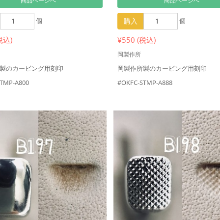
商品ページへ
商品ページへ
個
購入
個
税込)
¥550 (税込)
岡製作所
製のカービング用刻印
岡製作所製のカービング用刻印
TMP-A800
#OKFC-STMP-A888