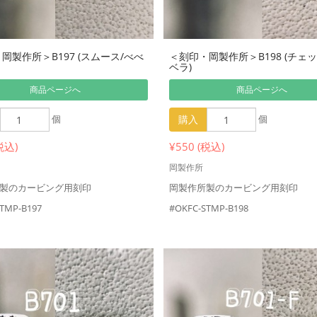
岡製作所＞B197 (スムース/べべ
＜刻印・岡製作所＞B198 (チェ
ベラ)
商品ページへ
商品ページへ
個
購入
個
税込)
¥550 (税込)
岡製作所
製のカービング用刻印
岡製作所製のカービング用刻印
TMP-B197
#OKFC-STMP-B198