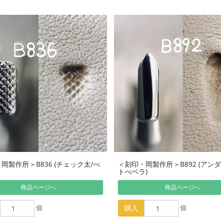
岡製作所＞B836 (チェック太/べ
＜刻印・岡製作所＞B892 (アン
トべベラ)
商品ページへ
商品ページへ
個
購入
個