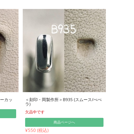
ダーカッ
＜刻印・岡製作所＞B935 (スムース/べべ
ラ)
欠品中です
商品ページへ
¥550 (税込)