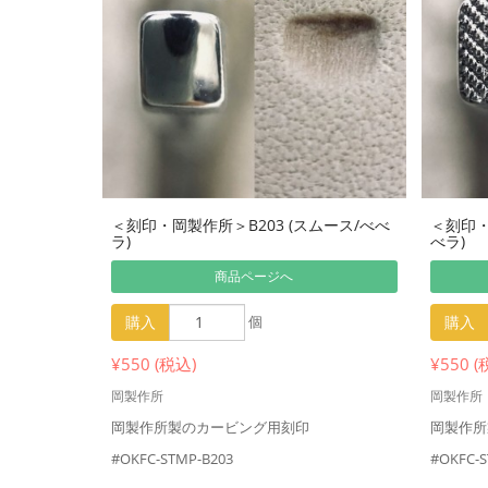
＜刻印・岡製作所＞B203 (スムース/べべ
＜刻印・
ラ)
べラ)
商品ページへ
購入
個
購入
¥550 (税込)
¥550 (
岡製作所
岡製作所
岡製作所製のカービング用刻印
岡製作所
#OKFC-STMP-B203
#OKFC-S