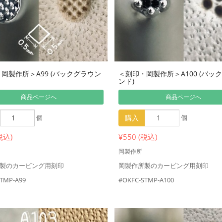
岡製作所＞A99 (バックグラウン
＜刻印・岡製作所＞A100 (バッ
ンド)
商品ページへ
商品ページへ
個
購入
個
税込)
¥550 (税込)
岡製作所
製のカービング用刻印
岡製作所製のカービング用刻印
TMP-A99
#OKFC-STMP-A100