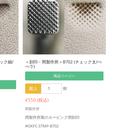
ェック細/
＜刻印・岡製作所＞B702 (チェック太/べ
べラ)
商品ページへ
購入
個
¥550 (税込)
岡製作所
岡製作所製のカービング用刻印
#OKFC-STMP-B702