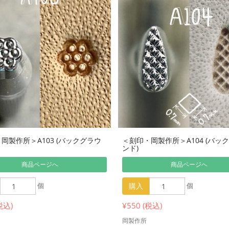
岡製作所＞A103 (バックグラウ
＜刻印・岡製作所＞A104 (バッ
ンド)
商品ページへ
商品ページへ
個
購入
個
税込)
¥550 (税込)
岡製作所