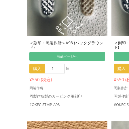
＜刻印・岡製作所＞A98 (バックグラウン
＜刻印・
ド)
ド)
商品ページへ
購入
個
購入
¥550 (税込)
¥550 (
岡製作所
岡製作所
岡製作所製のカービング用刻印
岡製作所
#OKFC-STMP-A98
#OKFC-S