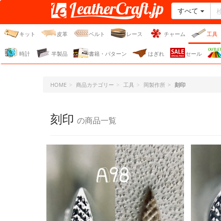
すべて
レザークラフト・ドット・
ジェーピー
キット
皮革
ベルト
レース
チャーム
工具
時計
半製品
書籍・パターン
はぎれ
セール
HOME
商品カテゴリー
工具
岡製作所
刻印
刻印
の商品一覧