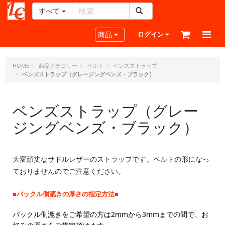
すべて
レ
ザ
Toggle navigation
商品
ログイン
ー
ク
ラ
HOME
商品カテゴリー
ベルト
ベンズストラップ
ベンズストラップ（グレージングベンズ・ブラック）
フ
ト・
ド
ベンズストラップ（グレー
ッ
ト・
ジングベンズ・ブラック）
ジ
ェ
ー
大変頑丈なサドルレザーのストラップです。ベルトの形になっ
ピ
ー
ておりませんのでご注意ください。
■バックル側漉きの厚さの指定方法■
バックル側漉きをご希望の方は2mmから3mmまでの間で、お