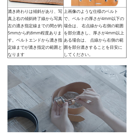
漉き終わりは傾斜があり、写
上画像のような仕様のベルト
真上右の傾斜終了線から写真
で、ベルトの厚さが4mm以下の
左の漉き指定線までの間が約
場合は、 右点線から右側の範囲
5mmから約8mm程度ありま
を部分漉きし、厚さが4mm以上
す。ベルトエンドから漉き指
ある場合は、 点線から右側の範
定線までが漉き指定の範囲と
囲を部分漉きすることを目安に
なります
してください。