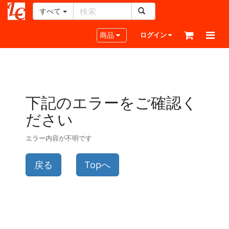
すべて
レ
ザ
Toggle navigation
商品
ログイン
ー
ク
ラ
フ
ト・
下記のエラーをご確認く
ド
ッ
ださい
ト・
ジ
エラー内容が不明です
ェ
ー
ピ
戻る
Topへ
ー