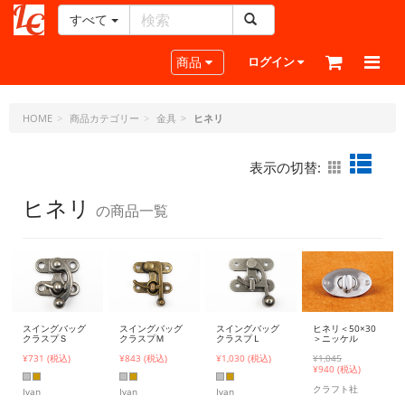
すべて
レ
ザ
Toggle navigation
商品
ログイン
ー
ク
ラ
HOME
商品カテゴリー
金具
ヒネリ
フ
ト・
表示の切替:
ド
ッ
ヒネリ
の商品一覧
ト・
ジ
ェ
ー
ピ
ー
ヒネリ＜50×30
スイングバッグ
スイングバッグ
スイングバッグ
＞ニッケル
クラスプＳ
クラスプＭ
クラスプＬ
¥1,045
¥731 (税込)
¥843 (税込)
¥1,030 (税込)
¥
940 (税込)
クラフト社
Ivan
Ivan
Ivan