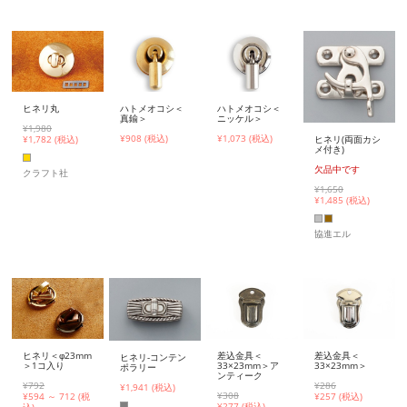
ヒネリ丸
ハトメオコシ＜
ハトメオコシ＜
真鍮＞
ニッケル＞
¥1,980
¥908 (税込)
¥1,073 (税込)
¥
1,782 (税込)
ヒネリ(両面カシ
メ付き)
欠品中です
クラフト社
¥1,650
¥
1,485 (税込)
協進エル
ヒネリ＜φ23mm
差込金具＜
差込金具＜
ヒネリ-コンテン
＞1コ入り
33×23mm＞ア
33×23mm＞
ポラリー
ンティーク
¥792
¥286
¥1,941 (税込)
¥308
¥
594 ～ 712 (税
¥
257 (税込)
¥
277 (税込)