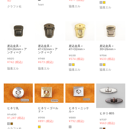
込)
Ivan
協進エル
クラフト社
協進エル
差込金具＜
差込金具＜
差込金具＜
差込金具＜
30×26mm＞ア
41×32mm＞ア
41×32mm＞
30×26mm＞
ンティーク
ンティーク
¥638
¥704
¥825
¥748
¥
574 (税込)
¥
633 (税込)
¥
742 (税込)
¥
673 (税込)
協進エル
協進エル
協進エル
協進エル
ヒネリ丸
ヒネリ＜ゴール
ヒネリ＜ニッケ
ド＞
ル＞
ヒネリ-B05
¥1,430
¥990
¥880
¥
1,287 (税込)
¥737
¥
891 (税込)
¥
792 (税込)
¥
663 (税込)
クラフト社