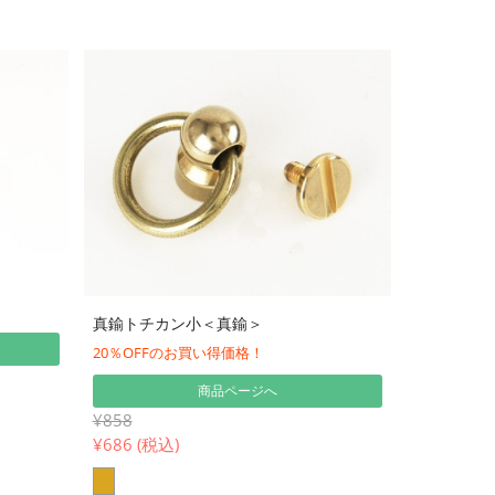
真鍮トチカン小＜真鍮＞
20％OFFのお買い得価格！
商品ページへ
¥858
¥
686 (税込)