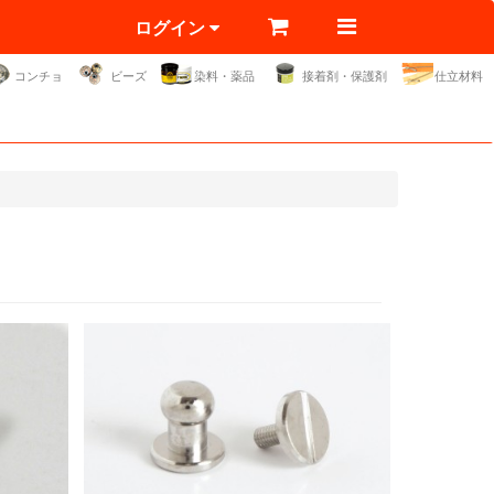
ログイン
コンチョ
ビーズ
染料・薬品
接着剤・保護剤
仕立材料