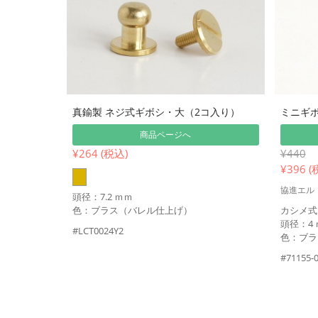
真鍮製 ネジ式ギボシ・大（2コ入り）
ミニギボ
商品ページへ
¥264 (税込)
¥440
¥
396 (
協進エル
頭径：7.2 ｍｍ
色：ブラス（バレル仕上げ）
カシメ式
頭径：4
#LCT0024Y2
色：ブラ
#71155-