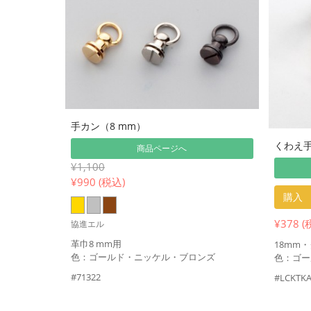
手カン（8 mm）
くわえ手
商品ページへ
¥1,100
¥
990 (税込)
購入
¥378 (
協進エル
革巾8 mm用
18mm
色：ゴールド・ニッケル・ブロンズ
色：ゴー
#71322
#LCKTKA