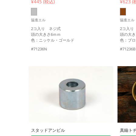
¥
445 (税込)
¥
623 (
協進エル
協進エル
2コ入り ネジ式
2コ入り
頭の大きさ6ｍｍ
頭の大き
色：ニッケル・ゴールド
色：ブロ
#71236N
#71236B
スタッドアンビル
真鍮ト