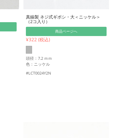
真鍮製 ネジ式ギボシ・大＜ニッケル＞
（2コ入り）
商品ページへ
¥322 (税込)
頭径：7.2 ｍｍ
色：ニッケル
#LCT0024Y2N