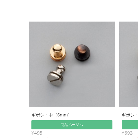
ギボシ・中（6mm）
ギボシ
商品ページへ
¥495
¥693