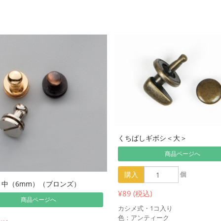
くちばしギボシ＜大＞
商品ページへ
購入
個
・中（6mm）（ブロンズ）
¥89 (税込)
商品ページへ
カシメ式・1コ入り
色：アンティーク