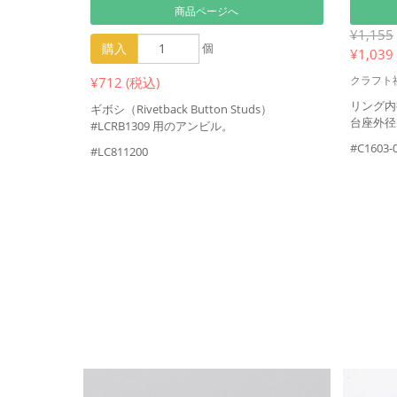
商品ページへ
¥1,155
購入
個
¥
1,039
クラフト
¥712 (税込)
リング内
ギボシ（Rivetback Button Studs）
台座外径
#LCRB1309 用のアンビル。
#C1603-
#LC811200