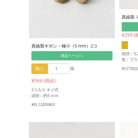
真鍮製 
¥299 (
真鍮製ギボシ・極小（5 mm）2コ
頭径：5.
商品ページへ
色：ブラ
購入
個
#LCT002
¥566 (税込)
2コ入り ネジ式
頭径：約5 ｍｍ
#EL12050801