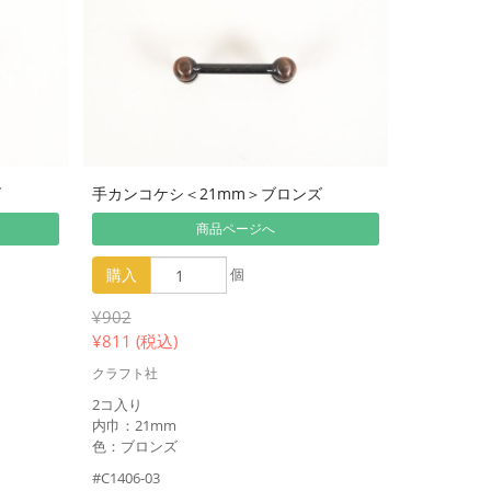
ズ
手カンコケシ＜21mm＞ブロンズ
商品ページへ
購入
個
¥902
¥
811 (税込)
クラフト社
2コ入り
内巾：21mm
色：ブロンズ
#C1406-03