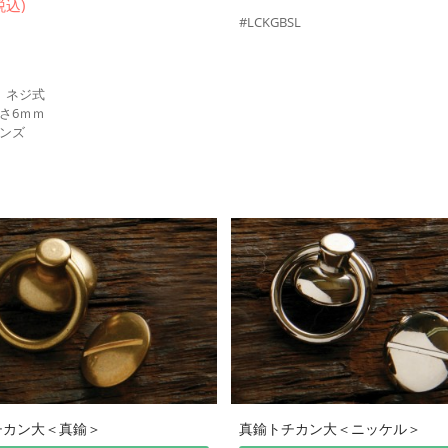
税込)
#LCKGBSL
 ネジ式
さ6ｍｍ
ンズ
チカン大＜真鍮＞
真鍮トチカン大＜ニッケル＞