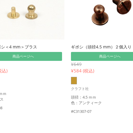
シ＜4 mm＞ブラス
ギボシ（頭径4.5 mm）２個入り
商品ページへ
商品ページへ
¥649
税込)
¥
584 (税込)
クラフト社
 ｍｍ
頭径：4.5 ｍｍ
ス
色：アンティーク
08
#C31307-07