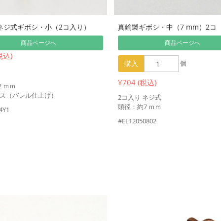
ネジ式ギボシ・小（2コ入り）
真鍮製ギボシ・中（7 mm）2コ
商品ページへ
商品ページへ
税込)
購入
個
¥704 (税込)
2 ｍｍ
ス（バレル仕上げ）
2コ入り ネジ式
頭径：約7 ｍｍ
4Y1
#EL12050802