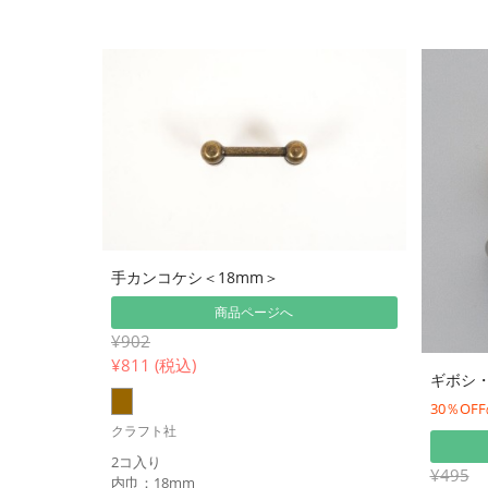
手カンコケシ＜18mm＞
商品ページへ
¥902
¥
811 (税込)
ギボシ・
30％O
クラフト社
2コ入り
¥495
内巾：18mm