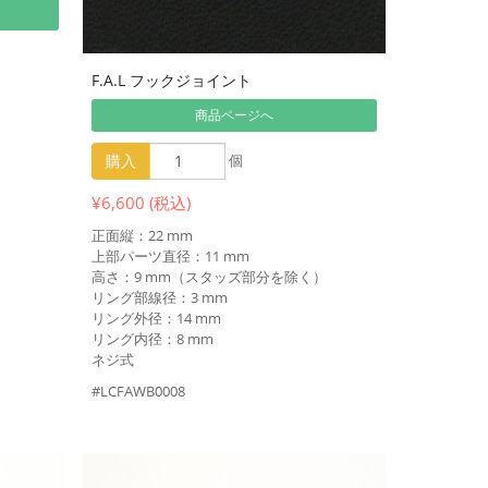
F.A.L フックジョイント
商品ページへ
購入
個
¥6,600 (税込)
正面縦：22 mm
上部パーツ直径：11 mm
高さ：9 mm（スタッズ部分を除く）
リング部線径：3 mm
リング外径：14 mm
リング内径：8 mm
ネジ式
#LCFAWB0008