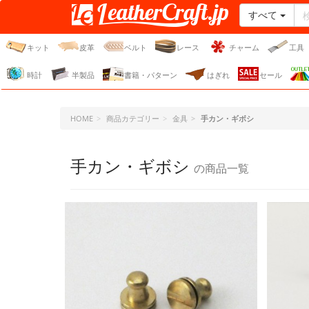
すべて
レザークラフト・ドット・
ジェーピー
キット
皮革
ベルト
レース
チャーム
工具
時計
半製品
書籍・パターン
はぎれ
セール
HOME
商品カテゴリー
金具
手カン・ギボシ
手カン・ギボシ
の商品一覧