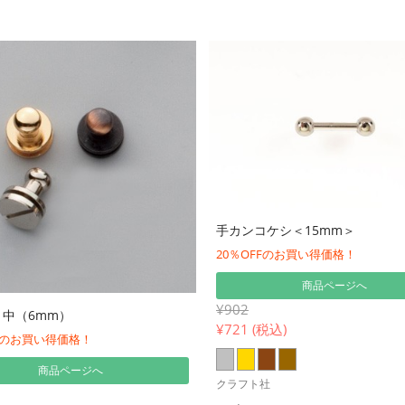
手カンコケシ＜15mm＞
20％OFFのお買い得価格！
商品ページへ
¥902
中（6mm）
¥
721 (税込)
FFのお買い得価格！
商品ページへ
クラフト社