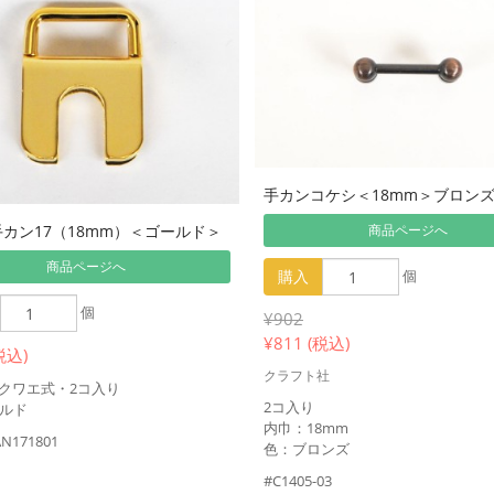
手カンコケシ＜18mm＞ブロン
カン17（18mm）＜ゴールド＞
商品ページへ
商品ページへ
購入
個
個
¥902
¥
811 (税込)
税込)
クラフト社
・クワエ式・2コ入り
2コ入り
ルド
内巾：18mm
N171801
色：ブロンズ
#C1405-03