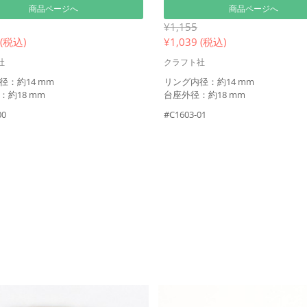
商品ページへ
商品ページへ
¥1,155
 (税込)
¥
1,039 (税込)
社
クラフト社
径：約14 mm
リング内径：約14 mm
：約18 mm
台座外径：約18 mm
00
#C1603-01