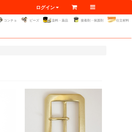
ログイン
コンチョ
ビーズ
染料・薬品
接着剤・保護剤
仕立材料