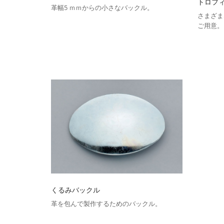
トロフ
革幅5 ｍｍからの小さなバックル。
さまざま
ご用意。
くるみバックル
革を包んで製作するためのバックル。