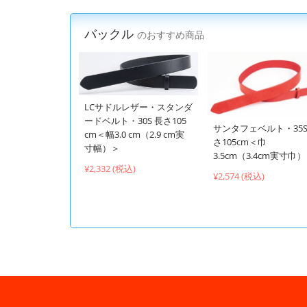
バックル
のおすすめ商品
LCサドルレザー・スタンダ
ードベルト・30S 長さ105
サンタフェベルト・35S
cm＜幅3.0 cm（2.9 cm実
さ105cm＜巾
寸幅）＞
3.5cm（3.4cm実寸巾
¥2,332 (税込)
¥2,574 (税込)