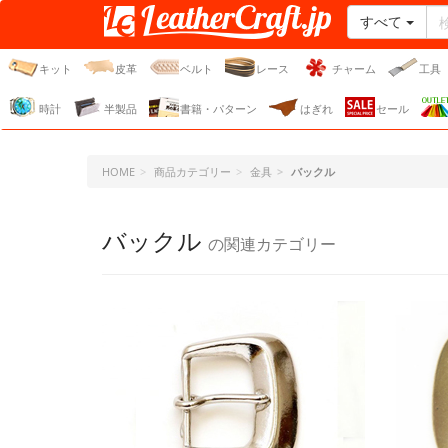
すべて
レザークラフト・ドット・
ジェーピー
キット
皮革
ベルト
レース
チャーム
工具
時計
半製品
書籍・パターン
はぎれ
セール
HOME
商品カテゴリー
金具
バックル
バックル
の関連カテゴリー