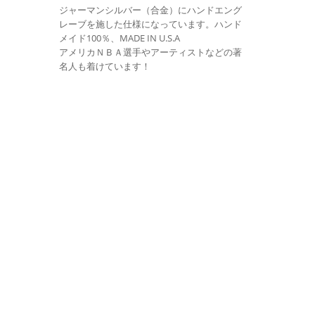
ジャーマンシルバー（合金）にハンドエング
レーブを施した仕様になっています。ハンド
メイド100％、MADE IN U.S.A
アメリカＮＢＡ選手やアーティストなどの著
名人も着けています！