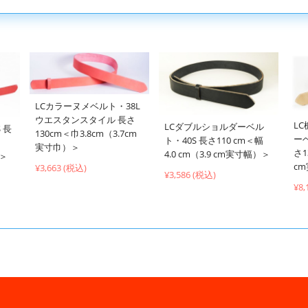
LCカラーヌメベルト・38L
ウエスタンスタイル 長さ
L
LCダブルショルダーベル
 長
130cm＜巾3.8cm（3.7cm
ー
ト・40S 長さ110 cm＜幅
実寸巾）＞
さ1
4.0 cm（3.9 cm実寸幅）＞
）＞
c
¥3,663 (税込)
¥3,586 (税込)
¥8,