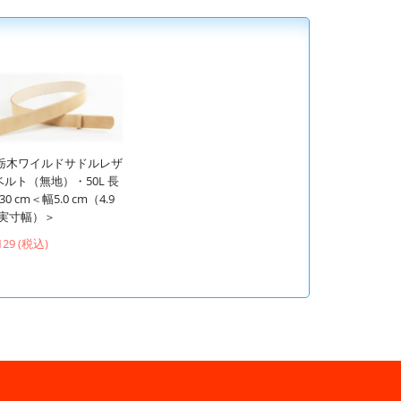
C栃木ワイルドサドルレザ
ベルト（無地）・50L 長
30 cm＜幅5.0 cm（4.9
m実寸幅）＞
129 (税込)