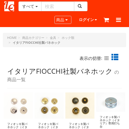
すべて
レ
ザ
Toggle navigation
商品
ログイン
ー
ク
ラ
HOME
商品カテゴリー
金具
ホック類
イタリアFIOCCHI社製バネホック
フ
ト・
ド
表示の切替:
ッ
ト・
イタリアFIOCCHI社製バネホック
の
ジ
商品一覧
ェ
ー
ピ
ー
フィオッキ製バ
ネホック（イタ
リア）専用打ち
フィオッキ製バ
フィオッキ製バ
フィオッキ製バ
台
ネホック（イタ
ネホック（イタ
ネホック（イタ