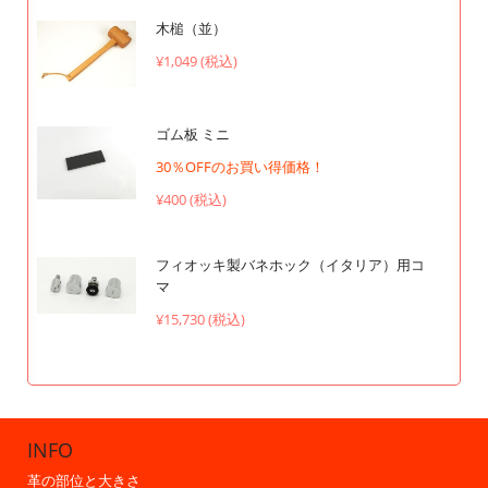
木槌（並）
¥1,049 (税込)
ゴム板 ミニ
30％OFFのお買い得価格！
¥400 (税込)
フィオッキ製バネホック（イタリア）用コ
マ
¥15,730 (税込)
INFO
革の部位と大きさ