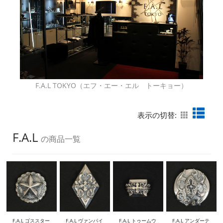
F.A.L TOKYO（エフ・エー・エル トーキョー）
表示の切替:
F.A.L
の商品一覧
F.A.L ゴススター
F.A.L ヴァンパイ
F.A.L トゥームウ
F.A.L アンダーテ