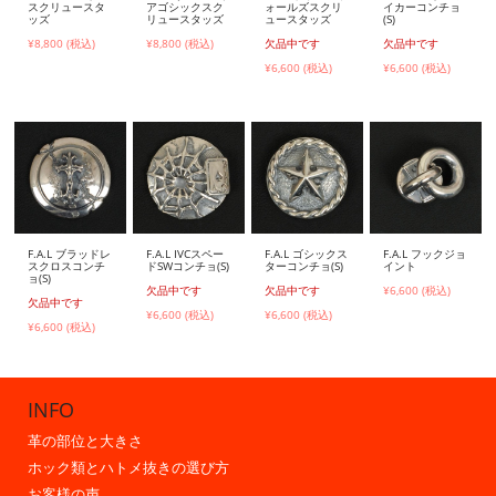
スクリュースタ
アゴシックスク
ォールズスクリ
イカーコンチョ
ッズ
リュースタッズ
ュースタッズ
(S)
¥8,800 (税込)
¥8,800 (税込)
欠品中です
欠品中です
¥6,600 (税込)
¥6,600 (税込)
F.A.L ブラッドレ
F.A.L IVCスペー
F.A.L ゴシックス
F.A.L フックジョ
スクロスコンチ
ドSWコンチョ(S)
ターコンチョ(S)
イント
ョ(S)
欠品中です
欠品中です
¥6,600 (税込)
欠品中です
¥6,600 (税込)
¥6,600 (税込)
¥6,600 (税込)
INFO
革の部位と大きさ
ホック類とハトメ抜きの選び方
お客様の声