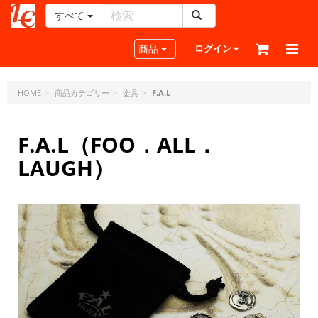
すべて
レ
ザ
Toggle navigation
商品
ログイン
ー
ク
ラ
HOME
商品カテゴリー
金具
F.A.L
フ
ト・
F.A.L（FOO．ALL．
ド
ッ
LAUGH）
ト・
ジ
ェ
ー
ピ
ー