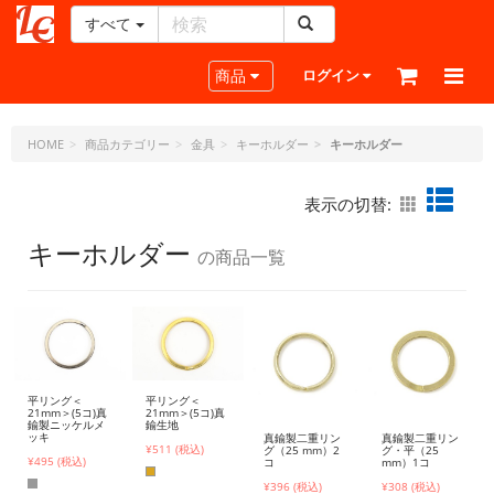
すべて
レ
ザ
Toggle navigation
商品
ログイン
ー
ク
ラ
HOME
商品カテゴリー
金具
キーホルダー
キーホルダー
フ
ト・
表示の切替:
ド
ッ
キーホルダー
の商品一覧
ト・
ジ
ェ
ー
ピ
ー
平リング＜
平リング＜
21mm＞(5コ)真
21mm＞(5コ)真
鍮製ニッケルメ
鍮生地
ッキ
真鍮製二重リン
真鍮製二重リン
¥511 (税込)
グ（25 mm）2
グ・平（25
¥495 (税込)
コ
mm）1コ
¥396 (税込)
¥308 (税込)