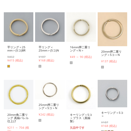
平リング＜25
平リング＜
16mm押二重リ
mm＞(5コ)BR
25mm＞(5コ)N
ング＜N＞
20mm押二重リ
ング＜5コ＞N
¥462
¥187
¥49 ～ 90 (税込)
¥
415 (税込)
¥
168 (税込)
¥137 (税込)
25mm押二重リ
ング＜5コ＞N
キーリング＜5コ
¥242 (税込)
20mm角二重リ
キーリング＜5コ
＞
ング 真鍮バレル
＞ブラス（真鍮
仕上げ
製）
¥187
¥
168 (税込)
¥211 ～ 704 (税
欠品中です