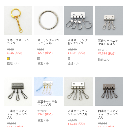
スネークキー＜5
キーリング＜5コ
四連キーリング
三連キー＜ニッ
コ＞G
＞ニッケル
付＜2コ＞N
ケル＞５コ入り
¥385
¥253
¥2,090
¥1,485
¥
346 (税込)
¥
227 (税込)
¥
1,881 (税込)
¥
1,336 (税込)
協進エル
協進エル
協進エル
協進エル
三連キー＜本金
＞２コ入り
¥1,078
三連キー＜アン
四連キー＜ニッ
四連キー＜アン
ティーク＞５コ
ケル＞５コ入り
¥
970 (税込)
ティーク＞５コ
入り
入り
¥1,705
協進エル
¥1,815
¥1,925
¥
1,534 (税込)
¥
1,633 (税込)
¥
1,732 (税込)