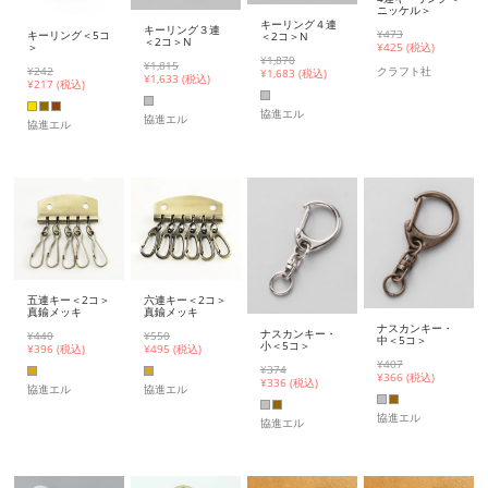
ニッケル＞
キーリング４連
キーリング３連
¥473
キーリング＜5コ
＜2コ＞N
＜2コ＞N
¥
425 (税込)
＞
¥1,870
¥1,815
クラフト社
¥242
¥
1,683 (税込)
¥
1,633 (税込)
¥
217 (税込)
協進エル
協進エル
協進エル
五連キー＜2コ＞
六連キー＜2コ＞
真鍮メッキ
真鍮メッキ
ナスカンキー・
ナスカンキー・
¥440
¥550
中＜5コ＞
小＜5コ＞
¥
396 (税込)
¥
495 (税込)
¥407
¥374
¥
366 (税込)
¥
336 (税込)
協進エル
協進エル
協進エル
協進エル