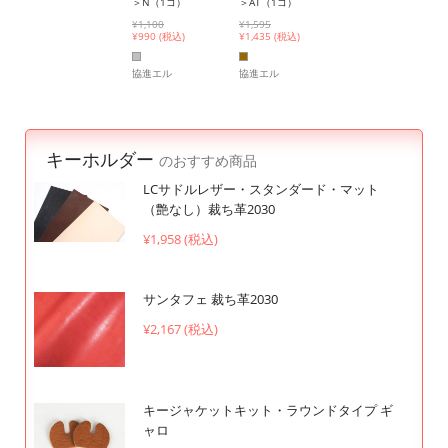
＞N（1コ）
＞AT（1コ）
¥1,100
¥1,595
¥
990 (税込)
¥
1,435 (税込)
協進エル
協進エル
キーホルダー
のおすすめ商品
LCサドルレザー・スタンダード・マット
（艶なし）裁ち革2030
¥1,958 (税込)
サンタフェ 裁ち革2030
¥2,167 (税込)
キージャケットキット・ラウンドタイプ ギ
ャロ