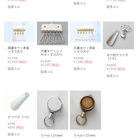
協進エル
協進エル
協進エル
四連キー＜本金
六連キー＜本金
六連キー＜ニッ
＞２コ入り
＞２コ入り
ケル＞２コ入り
キー付クツベラ
¥1,155
¥1,760
（1コ）
¥1,430
¥
1,039 (税込)
¥
1,584 (税込)
¥
1,287 (税込)
¥1,815
協進エル
協進エル
¥
1,633 (税込)
協進エル
協進エル
クツベラ（1コ）
¥770
¥
693 (税込)
協進エル
リール＜21mm
リール＜21mm