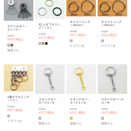
キャストリング
キャストリング
KC,ｓダブルリン
＜30mm＞
＜40mm＞
スクールキー・
グ＜1コ＞
小＜1コ＞
¥308
¥627
¥330
¥
277 (税込)
¥
564 (税込)
¥627
¥
313 (税込)
¥
564 (税込)
クラフト社
クラフト社
協進エル
4連ダブルリング
スネークキー・
スネークキー・
スネークキー＜5
＜1コ＞
小＜5コ＞N
小＜5コ＞G
コ＞N
¥990
¥286
¥330
¥286
¥
891 (税込)
¥
257 (税込)
¥
297 (税込)
¥
257 (税込)
クラフト社
協進エル
協進エル
協進エル