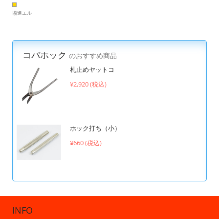
協進エル
コバホック
のおすすめ商品
札止めヤットコ
¥2,920 (税込)
ホック打ち（小）
¥660 (税込)
INFO