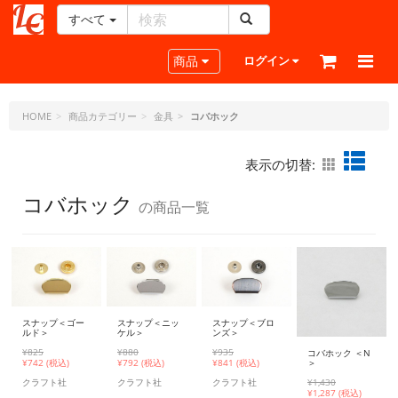
すべて
レ
ザ
Toggle navigation
商品
ログイン
ー
ク
ラ
HOME
商品カテゴリー
金具
コバホック
フ
ト・
表示の切替:
ド
ッ
コバホック
の商品一覧
ト・
ジ
ェ
ー
ピ
ー
スナップ＜ゴー
スナップ＜ニッ
スナップ＜ブロ
ルド＞
ケル＞
ンズ＞
¥825
¥880
¥935
コバホック ＜N
¥
742 (税込)
¥
792 (税込)
¥
841 (税込)
＞
クラフト社
クラフト社
クラフト社
¥1,430
¥
1,287 (税込)