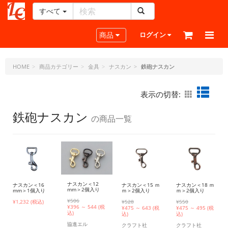
すべて
レ
ザ
Toggle navigation
商品
ログイン
ー
ク
ラ
HOME
商品カテゴリー
金具
ナスカン
鉄砲ナスカン
フ
ト・
表示の切替:
ド
ッ
鉄砲ナスカン
の商品一覧
ト・
ジ
ェ
ー
ピ
ー
ナスカン＜12
ナスカン＜16
ナスカン＜15 ｍ
ナスカン＜18 ｍ
mm＞2個入り
mm＞1個入り
ｍ＞2個入り
ｍ＞2個入り
¥506
¥1,232 (税込)
¥528
¥550
¥
396 ～ 544 (税
¥
475 ～ 643 (税
¥
475 ～ 495 (税
込)
込)
込)
協進エル
クラフト社
クラフト社