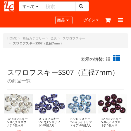
すべて
レ
ザ
Toggle navigation
商品
ログイン
ー
ク
ラ
HOME
商品カテゴリー
金具
スワロフスキー
スワロフスキーSS07（直径7mm）
フ
ト・
ド
表示の切替:
ッ
ト・
スワロフスキーSS07（直径7mm）
ジ
の商品一覧
ェ
ー
ピ
ー
スワロフスキー
スワロフスキー
スワロフスキー
スワロフスキー
SS07(クリスタ
SS07(タンザナイ
SS07(ライトサフ
SS07(アメジス
ル)10個入り
ト)10個入り
ァイア)10個入り
ト)10個入り