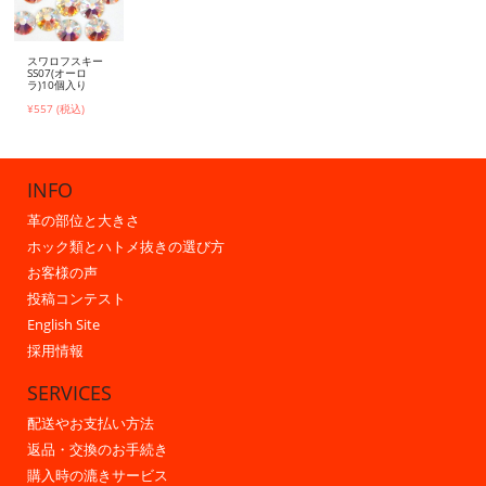
スワロフスキー
SS07(オーロ
ラ)10個入り
¥557 (税込)
INFO
革の部位と大きさ
ホック類とハトメ抜きの選び方
お客様の声
投稿コンテスト
English Site
採用情報
SERVICES
配送やお支払い方法
返品・交換のお手続き
購入時の漉きサービス