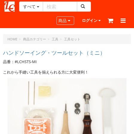
すべて
レ
ザ
Toggle navigation
商品
ログイン
ー
ク
ラ
HOME
商品カテゴリー
工具
工具セット
フ
ト・
ハンドソーイング・ツールセット（ミニ）
ド
品番：#LCHSTS-MI
ッ
ト・
これから手縫い工具を揃えられる方に大変便利！
ジ
ェ
ー
ピ
ー