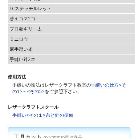
LCステッチルレット
替えコマ2コ
プロ菱ギリ・太
ミニロウ
麻手縫い糸
手縫い針2本
使用方法
手縫いの技法はレザークラフト教室の
手縫いの仕方<そ
の1>～<その5>
をご参照下さい。
レザークラフトスクール
手縫い<その１>糸と針の準備
工具セット
のおすすめ関連商品