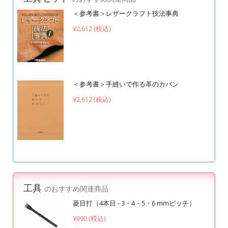
＜参考書＞レザークラフト技法事典
¥2,612 (税込)
＜参考書＞手縫いで作る革のカバン
¥2,612 (税込)
工具
のおすすめ関連商品
菱目打（4本目 - 3・4・5・6 mmピッチ）
¥990 (税込)