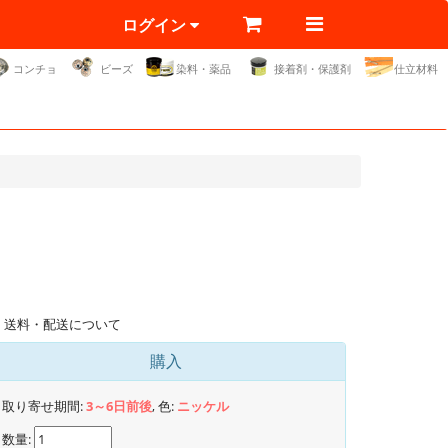
ログイン
コンチョ
ビーズ
染料・薬品
接着剤・保護剤
仕立材料
送料・配送について
購入
取り寄せ期間:
3～6日前後
, 色:
ニッケル
数量: