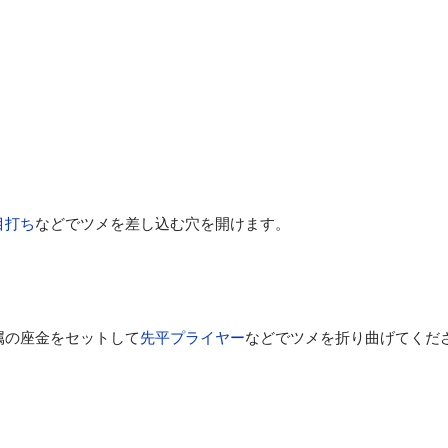
目打ち
などでツメを差し込む穴を開けます。
付属の座金をセットして
先平プライヤー
などでツメを折り曲げてくだ