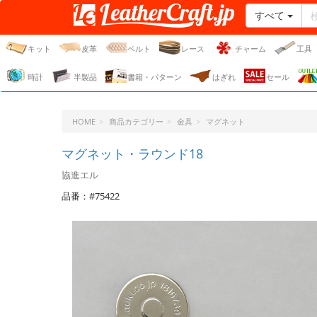
すべて
レザークラフト・ドット・
ジェーピー
キット
皮革
ベルト
レース
チャーム
工具
時計
半製品
書籍・パターン
はぎれ
セール
HOME
商品カテゴリー
金具
マグネット
マグネット・ラウンド18
協進エル
品番：#75422