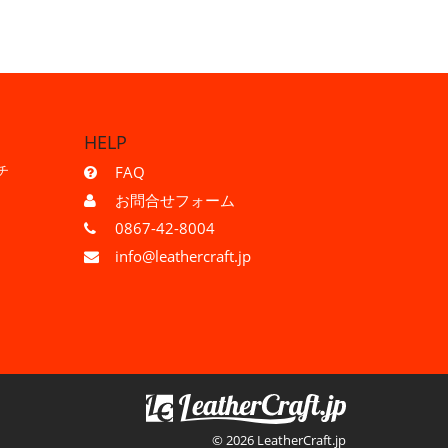
HELP
チ
FAQ
お問合せフォーム
0867-42-8004
info@leathercraft.jp
© 2026 LeatherCraft.jp