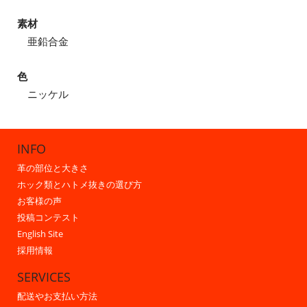
素材
亜鉛合金
色
ニッケル
INFO
革の部位と大きさ
ホック類とハトメ抜きの選び方
お客様の声
投稿コンテスト
English Site
採用情報
SERVICES
配送やお支払い方法