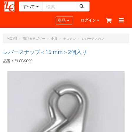
すべて
レ
ザ
Toggle navigation
商品
ログイン
ー
ク
ラ
HOME
商品カテゴリー
金具
ナスカン
レバーナスカン
フ
ト・
レバースナップ＜15 mm＞2個入り
ド
品番：#LCBKC99
ッ
ト・
ジ
ェ
ー
ピ
ー