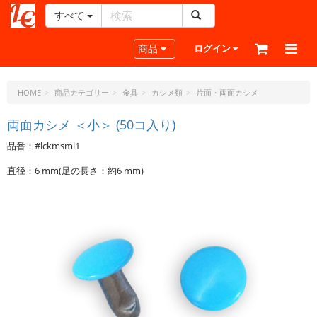
すべて
レ
ザ
Toggle navigation
商品
ログイン
ー
ク
ラ
HOME
商品カテゴリー
金具
カシメ類
片面・両面カシメ
フ
ト・
両面カシメ ＜小＞ (50コ入り)
ド
品番：#lckmsml1
ッ
ト・
直径：6 mm(足の長さ：約6 mm)
ジ
ェ
ー
ピ
ー