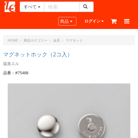
すべて
レ
ザ
Toggle navigation
商品
ログイン
ー
ク
ラ
HOME
商品カテゴリー
金具
マグネット
フ
ト・
マグネットホック（2コ入）
ド
協進エル
ッ
ト・
品番：#75488
ジ
ェ
ー
ピ
ー