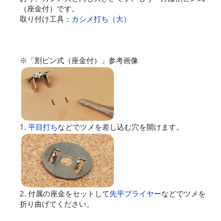
（座金付）です。
取り付け工具：
カシメ打ち（大）
※「割ピン式（座金付）」参考画像
1.
平目打ち
などでツメを差し込む穴を開けます。
2. 付属の座金をセットして
先平プライヤー
などでツメを
折り曲げてください。