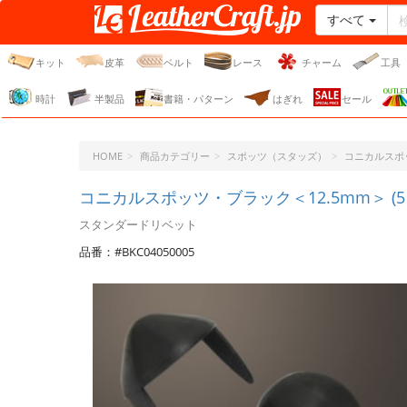
すべて
レザークラフト・ドット・
ジェーピー
キット
皮革
ベルト
レース
チャーム
工具
時計
半製品
書籍・パターン
はぎれ
セール
HOME
商品カテゴリー
スポッツ（スタッズ）
コニカルスポ
コニカルスポッツ・ブラック＜12.5mm＞ (5
スタンダードリベット
品番：#BKC04050005