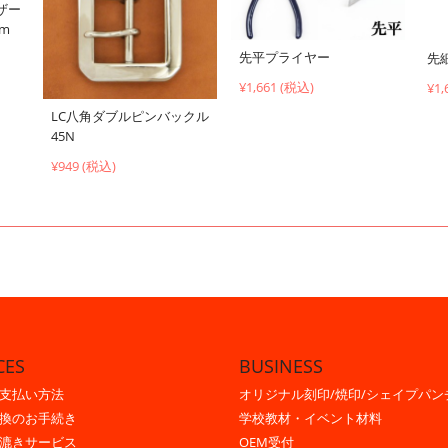
ザー
cm
先平プライヤー
先
¥1,661 (税込)
¥1,
LC八角ダブルピンバックル
45N
¥949 (税込)
CES
BUSINESS
支払い方法
オリジナル刻印/焼印/シェイプパン
換のお手続き
学校教材・イベント材料
漉きサービス
OEM受付