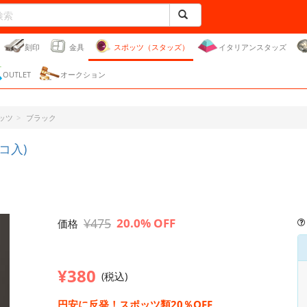
刻印
金具
スポッツ（スタッズ）
イタリアンスタッズ
OUTLET
オークション
ッツ
ブラック
コ入)
¥475
20.0% OFF
価格
¥380
(税込)
円安に反発！スポッツ類20％OFF