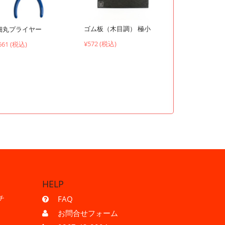
ゴム板（木目調） 極小
細丸プライヤー
¥572 (税込)
661 (税込)
HELP
チ
FAQ
お問合せフォーム