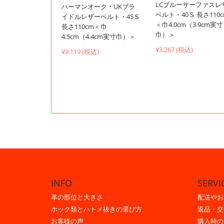
LCブルーサーファスレ
ハーマンオーク・UKブラ
ベルト・40Ｓ 長さ110
イドルレザーベルト・45Ｓ
＜巾4.0cm（3.9cm実寸
長さ110cm＜巾
巾）＞
4.5cm（4.4cm実寸巾）＞
¥3,267 (税込)
¥9,119 (税込)
INFO
SERVI
革の部位と大きさ
配送やお
ホック類とハトメ抜きの選び方
返品・交
お客様の声
購入時の