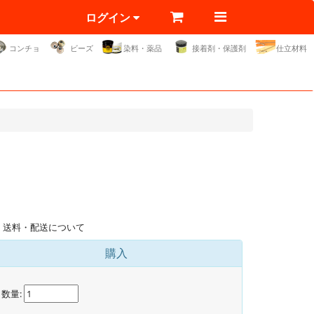
ログイン
コンチョ
ビーズ
染料・薬品
接着剤・保護剤
仕立材料
送料・配送について
購入
数量: