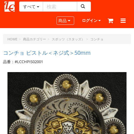
すべて
レ
ザ
Toggle navigation
商品
ログイン
ー
ク
ラ
HOME
商品カテゴリー
スポッツ（スタッズ）
コンチョ
フ
ト・
コンチョ ピストル＜ネジ式＞50mm
ド
品番：#LCCHPIS02001
ッ
ト・
ジ
ェ
ー
ピ
ー