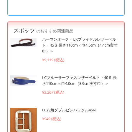
スポッツ
のおすすめ関連商品
ハーマンオーク・UKブライドルレザーベル
ト・45Ｓ 長さ110cm＜巾4.5cm（4.4cm実寸
巾）＞
¥9,119 (税込)
LCブルーサーファスレザーベルト・40Ｓ 長
さ110cm＜巾4.0cm（3.9cm実寸巾）＞
¥3,267 (税込)
LC八角ダブルピンバックル45N
¥949 (税込)