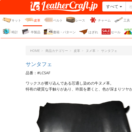
すべて
レザークラフト・ドット・
ジェーピー
キット
皮革
ベルト
レース
チャーム
工具
時計
半製品
書籍・パターン
はぎれ
セール
HOME
商品カテゴリー
皮革
ヌメ革
サンタフェ
サンタフェ
品番：#LCSAF
ワックスが擦り込んである芯通し染めの牛ヌメ革。
特有の硬質な手触りがあり、吟面を磨くと、色が深まりツヤ