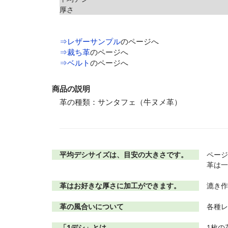
厚さ
⇒レザーサンプル
のページへ
⇒裁ち革
のページへ
⇒ベルト
のページへ
商品の説明
革の種類：サンタフェ（牛ヌメ革）
平均デシサイズは、目安の大きさです。
ページ
革は一
革はお好きな厚さに加工ができます。
漉き作
革の風合いについて
各種レ
「1デシ」とは
1枚の