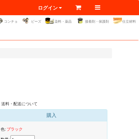
ログイン
コンチョ
ビーズ
染料・薬品
接着剤・保護剤
仕立材料
送料・配送について
購入
色:
ブラック