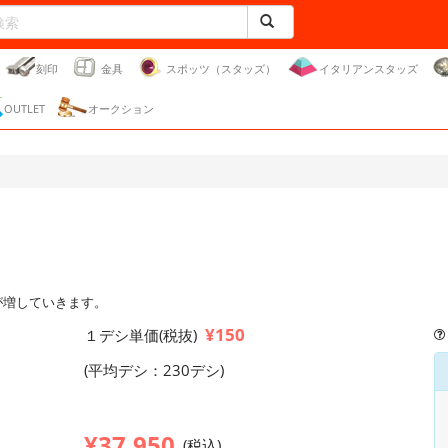
刻印
金具
スポッツ（スタッズ）
イタリアンスタッズ
OUTLET
オークション
が増していきます。
¥150
１デシ単価(税抜)
(平均デシ：230デシ)
¥37,950
(税込)