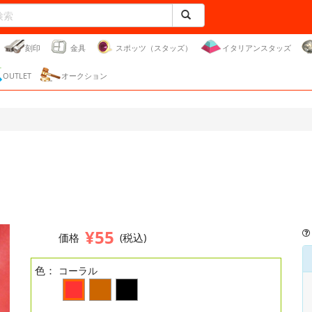
刻印
金具
スポッツ（スタッズ）
イタリアンスタッズ
OUTLET
オークション
¥55
価格
(税込)
色：
コーラル