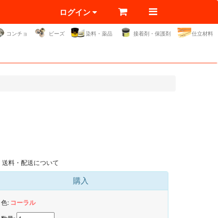
ログイン
コンチョ
ビーズ
染料・薬品
接着剤・保護剤
仕立材料
送料・配送について
購入
色:
コーラル