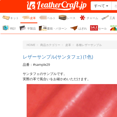
すべて
レザークラフト・ドット・
ジェーピー
キット
皮革
ベルト
レース
チャーム
工具
時計
半製品
書籍・パターン
はぎれ
セール
HOME
商品カテゴリー
皮革
各種レザーサンプル
レザーサンプル(サンタフェ) (1色)
品番：#sample29
サンタフェのサンプルです。
実際の革で風合いをお確かめいただけます。