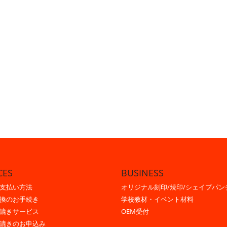
CES
BUSINESS
支払い方法
オリジナル刻印/焼印/シェイプパン
換のお手続き
学校教材・イベント材料
漉きサービス
OEM受付
漉きのお申込み