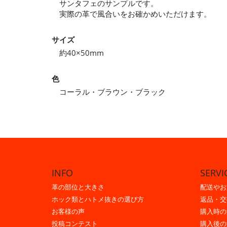
サンタフェのサンプルです。
実際の革で風合いをお確かめいただけます。
サイズ
約40×50mm
色
コーラル・ブラウン・ブラック
INFO
SERVI
革の部位と大きさ
配送やお
ホック類とハトメ抜きの選び方
返品・交
お客様の声
購入時の
投稿コンテスト
購入後の