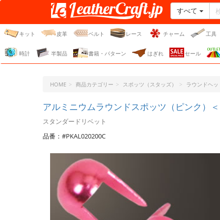
すべて
レザークラフト・ドット・
ジェーピー
キット
皮革
ベルト
レース
チャーム
工具
時計
半製品
書籍・パターン
はぎれ
セール
HOME
商品カテゴリー
スポッツ（スタッズ）
ラウンドヘッ
アルミニウムラウンドスポッツ（ピンク）＜6mm
スタンダードリベット
品番：#PKAL020200C