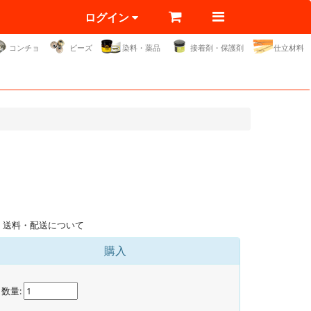
ログイン
コンチョ
ビーズ
染料・薬品
接着剤・保護剤
仕立材料
送料・配送について
購入
数量: