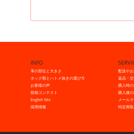
INFO
SERVI
革の部位と大きさ
配送やお
ホック類とハトメ抜きの選び方
返品・交
お客様の声
購入時の
投稿コンテスト
購入後の
English Site
メールマ
採用情報
特定商取