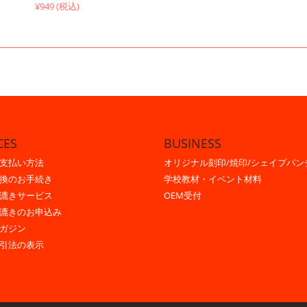
¥949 (税込)
CES
BUSINESS
支払い方法
オリジナル刻印/焼印/シェイプパン
換のお手続き
学校教材・イベント材料
漉きサービス
OEM受付
漉きのお申込み
ガジン
引法の表示