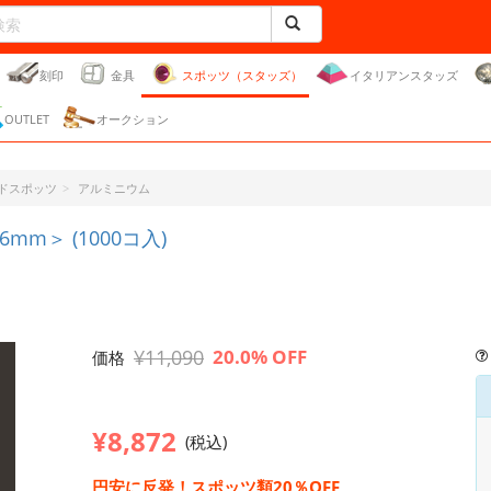
刻印
金具
スポッツ（スタッズ）
イタリアンスタッズ
OUTLET
オークション
ドスポッツ
アルミニウム
＞ (1000コ入)
¥11,090
20.0% OFF
価格
¥8,872
(税込)
円安に反発！スポッツ類20％OFF