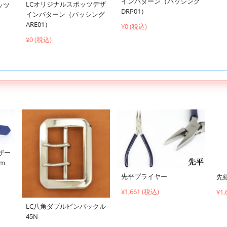
インパターン（パッシング
LCオリジナルスポッツデザ
ッツ
DRP01）
インパターン（パッシング
ARE01）
¥0 (税込)
¥0 (税込)
ザー
cm
先平プライヤー
先
¥1,661 (税込)
¥1,
LC八角ダブルピンバックル
45N