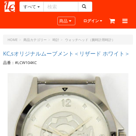
すべて
レ
ザ
Toggle navigation
商品
ログイン
ー
ク
ラ
HOME
商品カテゴリー
時計
ウォッチヘッド（腕時計用時計）
フ
ト・
KC,sオリジナルムーブメント＜リザード ホワイト＞
ド
品番：#LCW104KC
ッ
ト・
ジ
ェ
ー
ピ
ー