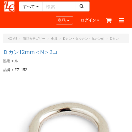
すべて
レ
ザ
Toggle navigation
商品
ログイン
ー
ク
ラ
HOME
商品カテゴリー
金具
Dカン・タルカン・丸カン他
Dカン
フ
ト・
Ｄカン12mm＜N＞2コ
ド
協進エル
ッ
ト・
品番：#71152
ジ
ェ
ー
ピ
ー