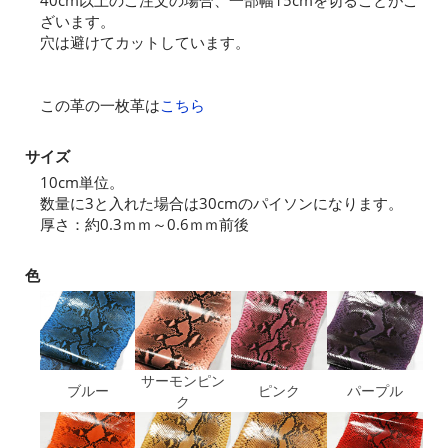
40cm以上のご注文の場合、一部幅15cmを切ることがご
ざいます。
穴は避けてカットしています。
この革の一枚革は
こちら
サイズ
10cm単位。
数量に3と入れた場合は30cmのパイソンになります。
厚さ：約0.3ｍｍ～0.6ｍｍ前後
色
サーモンピン
ブルー
ピンク
パープル
ク