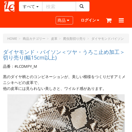
すべて
レ
ザ
Toggle navigation
商品
ログイン
ー
ク
ラ
HOME
商品カテゴリー
皮革
爬虫類切り売り
ダイヤモンドパイソン
フ
ト・
ダイヤモンド・パイソン＜ツヤ・うろこ止め加工＞
切り売り(幅15cm以上)
ド
ッ
品番：#LCDMPY_M
ト・
ジ
黒のダイヤ柄とのコンビネーションが、美しい模様をつくりだすアミメ
ェ
ニシキヘビの皮革で、
ー
他の皮革には見られない美しさと、ワイルド感があります。
ピ
ー