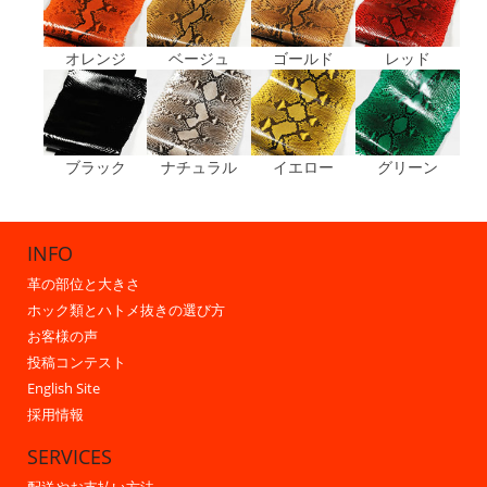
オレンジ
ベージュ
ゴールド
レッド
ブラック
ナチュラル
イエロー
グリーン
INFO
革の部位と大きさ
ホック類とハトメ抜きの選び方
お客様の声
投稿コンテスト
English Site
採用情報
SERVICES