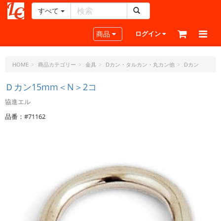
すべて
レ
ザ
Toggle navigation
商品
ログイン
ー
ク
ラ
HOME
商品カテゴリー
金具
Dカン・タルカン・丸カン他
Dカン
フ
ト・
Ｄカン15mm＜N＞2コ
ド
協進エル
ッ
ト・
品番：#71162
ジ
ェ
ー
ピ
ー