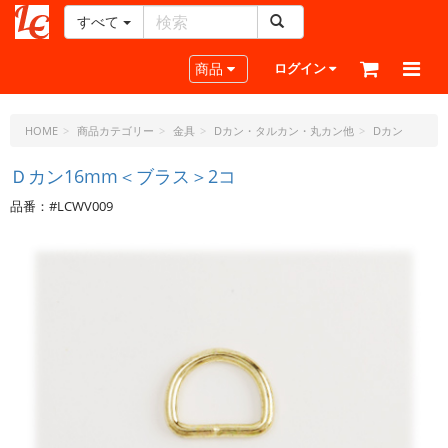
すべて
レ
ザ
Toggle navigation
商品
ログイン
ー
ク
ラ
HOME
商品カテゴリー
金具
Dカン・タルカン・丸カン他
Dカン
フ
ト・
Ｄカン16mm＜ブラス＞2コ
ド
品番：#LCWV009
ッ
ト・
ジ
ェ
ー
ピ
ー