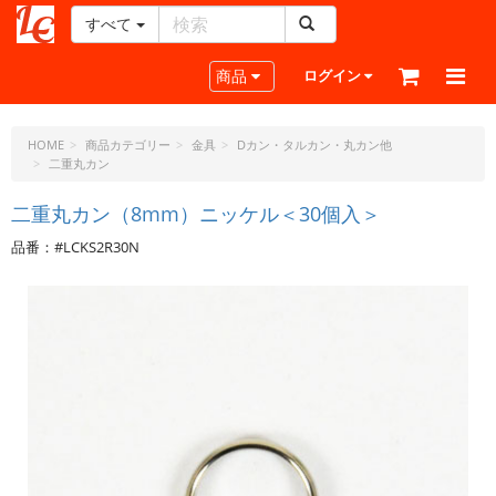
すべて
レ
ザ
Toggle navigation
商品
ログイン
ー
ク
ラ
HOME
商品カテゴリー
金具
Dカン・タルカン・丸カン他
二重丸カン
フ
ト・
二重丸カン（8mm）ニッケル＜30個入＞
ド
ッ
品番：#LCKS2R30N
ト・
ジ
ェ
ー
ピ
ー