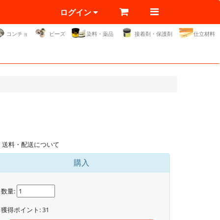
ログイン
コンチョ
ビーズ
染料・薬品
接着剤・保護剤
仕立材料
送料・配送について
購入
数量:
獲得ポイント:
31