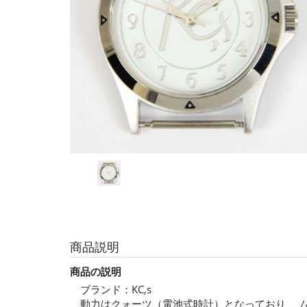
商品説明
商品の説明
ブランド：KC,s
動力はクォーツ（電池式時計）となっており、 