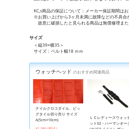
KC,s商品の保証について：メーカー保証期間は
※お買い上げから3ヶ月未満に故障などの不具合
故意に破損したと見られる商品は無償修理また
サイズ
＜縦39×横35＞
サイズ：ベルト幅18 ｍｍ
ウォッチヘッド
のおすすめ関連商品
ナイルクロコダイル、ビッ
グタイル切り売り サイズ
ＬＣレディースウォッ
A(5cm×10cm)
ット02・ハーマンオー
¥1,386 (税込)
UKブライドルレザー