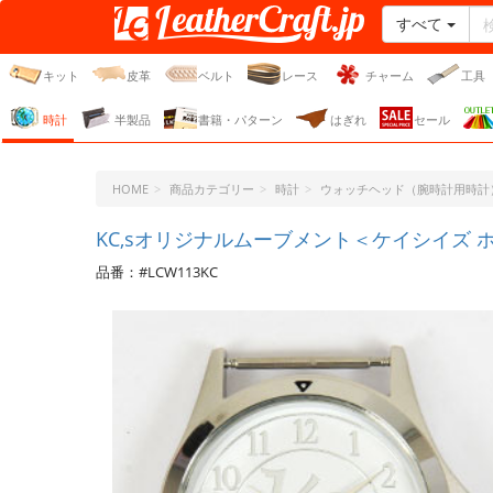
すべて
レザークラフト・ドット・
ジェーピー
キット
皮革
ベルト
レース
チャーム
工具
時計
半製品
書籍・パターン
はぎれ
セール
HOME
商品カテゴリー
時計
ウォッチヘッド（腕時計用時計
KC,sオリジナルムーブメント＜ケイシイズ 
品番：#LCW113KC