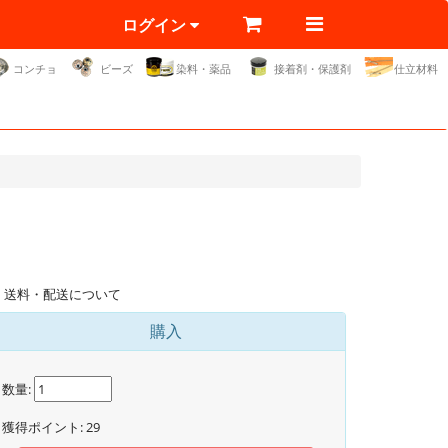
ログイン
コンチョ
ビーズ
染料・薬品
接着剤・保護剤
仕立材料
送料・配送について
購入
数量:
獲得ポイント:
29