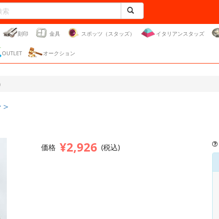
刻印
金具
スポッツ（スタッズ）
イタリアンスタッズ
OUTLET
オークション
）
ー＞
¥2,926
価格
(税込)