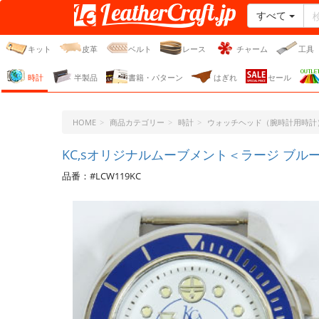
すべて
レザークラフト・ドット・
ジェーピー
キット
皮革
ベルト
レース
チャーム
工具
時計
半製品
書籍・パターン
はぎれ
セール
HOME
商品カテゴリー
時計
ウォッチヘッド（腕時計用時計
KC,sオリジナルムーブメント＜ラージ ブル
品番：#LCW119KC