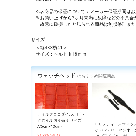
KC,s商品の保証について：メーカー保証期間は
※お買い上げから3ヶ月未満に故障などの不具合
故意に破損したと見られる商品は無償修理また
サイズ
＜縦43×横41＞
サイズ：ベルト巾18ｍｍ
ウォッチヘッド
のおすすめ関連商品
ナイルクロコダイル、ビッ
グタイル切り売り サイズ
ＬＣレディースウォッ
A(5cm×10cm)
ット02・ハーマンオー
¥1,386 (税込)
UKブライドルレザー