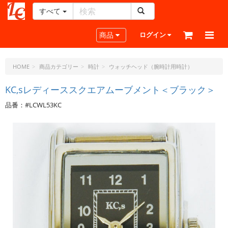
すべて
レ
ザ
Toggle navigation
商品
ログイン
ー
ク
ラ
HOME
商品カテゴリー
時計
ウォッチヘッド（腕時計用時計）
フ
ト・
KC,sレディーススクエアムーブメント＜ブラック＞
ド
品番：#LCWL53KC
ッ
ト・
ジ
ェ
ー
ピ
ー