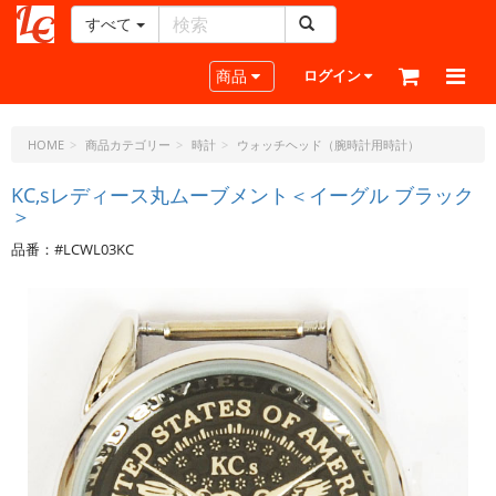
すべて
レ
ザ
Toggle navigation
商品
ログイン
ー
ク
ラ
HOME
商品カテゴリー
時計
ウォッチヘッド（腕時計用時計）
フ
ト・
KC,sレディース丸ムーブメント＜イーグル ブラック
＞
ド
ッ
品番：#LCWL03KC
ト・
ジ
ェ
ー
ピ
ー