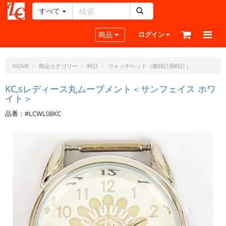
すべて
レ
ザ
Toggle navigation
商品
ログイン
ー
ク
ラ
HOME
商品カテゴリー
時計
ウォッチヘッド（腕時計用時計）
フ
ト・
KC,sレディース丸ムーブメント＜サンフェイス ホワ
イト＞
ド
ッ
品番：#LCWL08KC
ト・
ジ
ェ
ー
ピ
ー