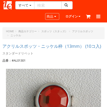
すべて
レ
ザ
Toggle navigation
商品
ログイン
ー
ク
ラ
HOME
商品カテゴリー
スポッツ（スタッズ）
アクリルスポッツ
ニッケル
フ
ト・
アクリルスポッツ・ニッケル枠（13mm） (10コ入)
ド
ッ
スタンダードリベット
ト・
品番：#AL01301
ジ
ェ
ー
ピ
ー