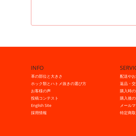
INFO
SERVI
革の部位と大きさ
配送やお
ホック類とハトメ抜きの選び方
返品・交
お客様の声
購入時の
投稿コンテスト
購入後の
English Site
メールマ
採用情報
特定商取