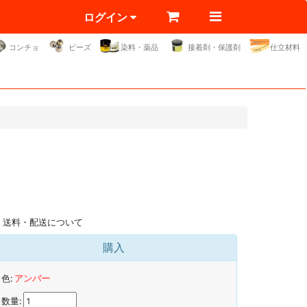
ログイン
コンチョ
ビーズ
染料・薬品
接着剤・保護剤
仕立材料
送料・配送について
購入
色:
アンバー
数量: