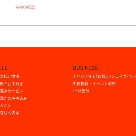
¥949 (税込)
CES
BUSINESS
支払い方法
オリジナル刻印/焼印/シェイプパン
換のお手続き
学校教材・イベント材料
漉きサービス
OEM受付
漉きのお申込み
ガジン
引法の表示