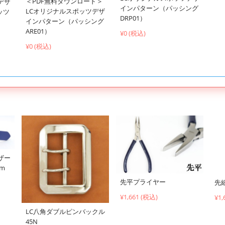
＜PDF無料ダウンロード＞
デザ
インパターン（パッシング
LCオリジナルスポッツデザ
ッツ
DRP01）
インパターン（パッシング
ARE01）
¥0 (税込)
¥0 (税込)
ザー
cm
先平プライヤー
先
¥1,661 (税込)
¥1,
LC八角ダブルピンバックル
45N