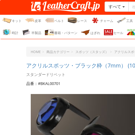
すべて
レザークラフト・ドット・
ジェーピー
キット
皮革
ベルト
レース
チャーム
工具
時計
半製品
書籍・パターン
はぎれ
セール
HOME
商品カテゴリー
スポッツ（スタッズ）
アクリルスポ
アクリルスポッツ・ブラック枠（7mm） (10
スタンダードリベット
品番：#BKAL00701