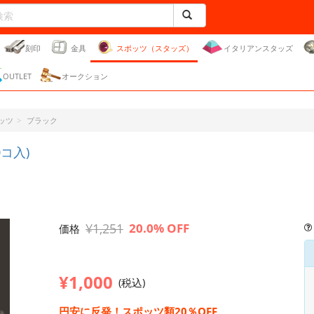
刻印
金具
スポッツ（スタッズ）
イタリアンスタッズ
OUTLET
オークション
ッツ
ブラック
コ入)
¥1,251
20.0% OFF
価格
¥1,000
(税込)
円安に反発！スポッツ類20％OFF