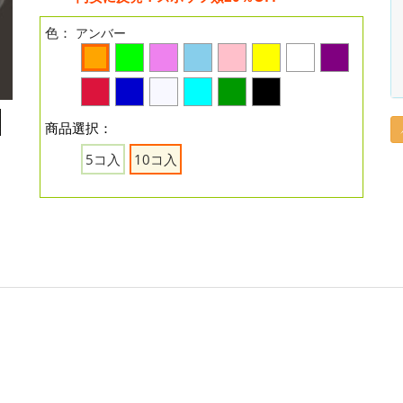
色：
アンバー
商品選択：
5コ入
10コ入