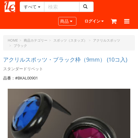
すべて
レ
ザ
Toggle navigation
商品
ログイン
ー
ク
ラ
HOME
商品カテゴリー
スポッツ（スタッズ）
アクリルスポッツ
ブラック
フ
ト・
アクリルスポッツ・ブラック枠（9mm） (10コ入)
ド
ッ
スタンダードリベット
ト・
品番：#BKAL00901
ジ
ェ
ー
ピ
ー