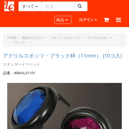
すべて
レ
ザ
Toggle navigation
商品
ログイン
ー
ク
ラ
HOME
商品カテゴリー
スポッツ（スタッズ）
アクリルスポッツ
ブラック
フ
ト・
アクリルスポッツ・ブラック枠（11mm） (10コ入)
ド
ッ
スタンダードリベット
ト・
品番：#BKAL01101
ジ
ェ
ー
ピ
ー