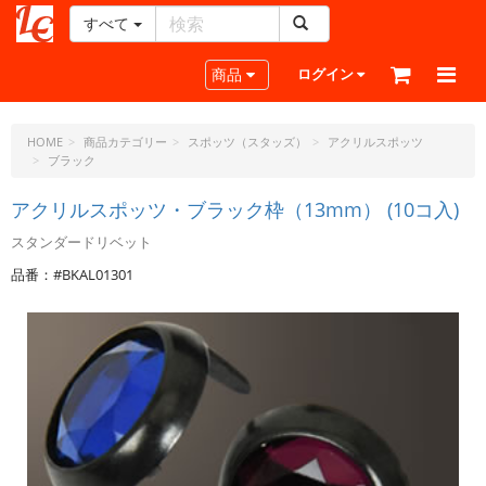
すべて
レ
ザ
Toggle navigation
商品
ログイン
ー
ク
ラ
HOME
商品カテゴリー
スポッツ（スタッズ）
アクリルスポッツ
ブラック
フ
ト・
アクリルスポッツ・ブラック枠（13mm） (10コ入)
ド
ッ
スタンダードリベット
ト・
品番：#BKAL01301
ジ
ェ
ー
ピ
ー