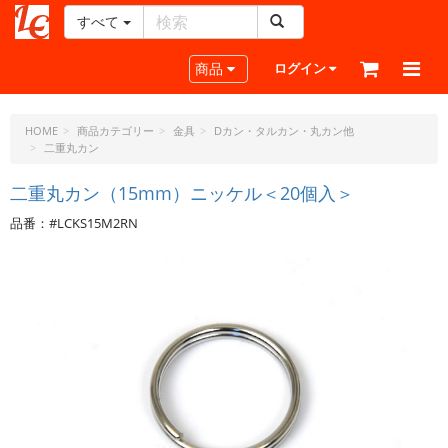
すべて
レ
ザ
Toggle navigation
商品
ログイン
ー
ク
ラ
HOME
商品カテゴリー
金具
Dカン・タルカン・丸カン他
二重丸カン
フ
ト・
二重丸カン（15mm）ニッケル＜20個入＞
ド
ッ
品番：#LCKS15M2RN
ト・
ジ
ェ
ー
ピ
ー