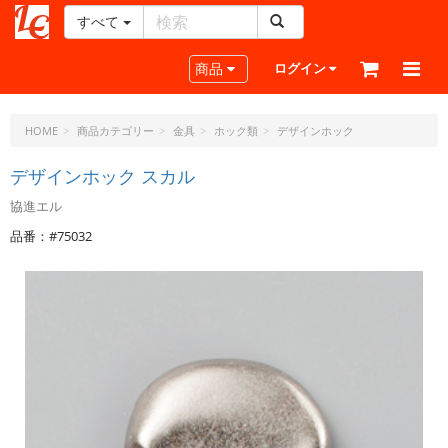
すべて
レ
ザ
Toggle navigation
商品
ログイン
ー
ク
ラ
HOME
商品カテゴリー
金具
ホック類
デザインホック
フ
ト・
デザインホック スカル
ド
協進エル
ッ
ト・
品番：#75032
ジ
ェ
ー
ピ
ー