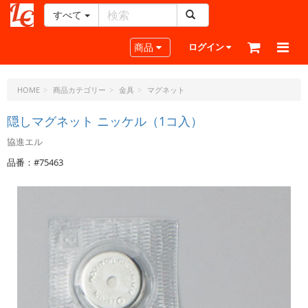
すべて
レ
ザ
Toggle navigation
商品
ログイン
ー
ク
ラ
HOME
商品カテゴリー
金具
マグネット
フ
ト・
隠しマグネット ニッケル（1コ入）
ド
協進エル
ッ
ト・
品番：#75463
ジ
ェ
ー
ピ
ー